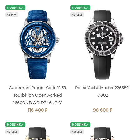
НОВИНКА
НОВИНКА
41 ММ
42 ММ
Audemars Piguet Code 11.59
Rolex Yacht-Master 226659-
Tourbillon Openworked
0002
26600NB.OO.D346KB.01
₽
₽
116 400
98 600
НОВИНКА
НОВИНКА
42 ММ
40 ММ