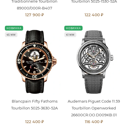
Traditionnelle Tourbillon
Tourbillon 5025-1530-52A
89000/000R-B407
₽
₽
127 900
122 400
НОВИНКА
НОВИНКА
45 ММ
41 ММ
Blancpain Fifty Fathoms
Audemars Piguet Code 11.59
Tourbillon 5025-3630-52A
Tourbillon Openworked
26600CR.OO.D009KB.01
₽
₽
122 400
116 400