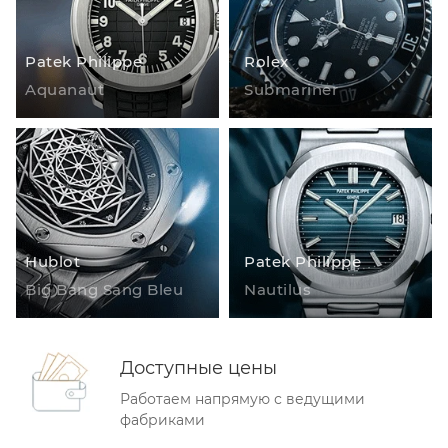
Patek Philippe
Rolex
Aquanaut
Submariner
Hublot
Patek Philippe
Big Bang Sang Bleu
Nautilus
Доступные цены
Работаем напрямую с ведущими
фабриками