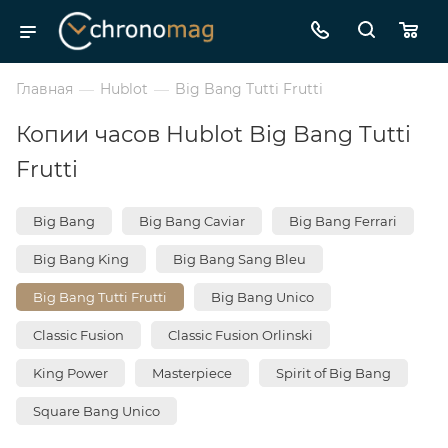
Главная
—
Hublot
—
Big Bang Tutti Frutti
Копии часов Hublot Big Bang Tutti
Frutti
Big Bang
Big Bang Caviar
Big Bang Ferrari
Big Bang King
Big Bang Sang Bleu
Big Bang Tutti Frutti
Big Bang Unico
Classic Fusion
Classic Fusion Orlinski
King Power
Masterpiece
Spirit of Big Bang
Square Bang Unico