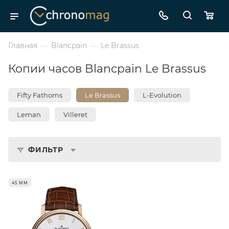
Главная
—
Blancpain
—
Le Brassus
Копии часов Blancpain Le Brassus
Fifty Fathoms
Le Brassus
L-Evolution
Leman
Villeret
ФИЛЬТР
45 ММ