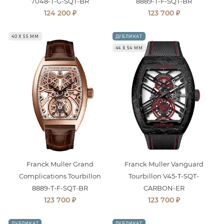
7048-T-G-SQT-BR
8889-T-F-SQT-BR
₽
₽
124 200
123 700
40 Х 55 ММ
ДУБЛИКАТ
44 Х 54 ММ
Franck Muller Grand
Franck Muller Vanguard
Complications Tourbillon
Tourbillon V45-T-SQT-
8889-T-F-SQT-BR
CARBON-ER
₽
₽
123 700
123 700
ДУБЛИКАТ
ДУБЛИКАТ