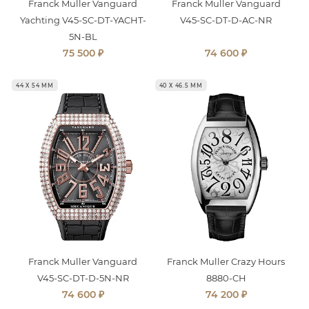
Franck Muller Vanguard
Franck Muller Vanguard
Yachting V45-SC-DT-YACHT-
V45-SC-DT-D-AC-NR
5N-BL
₽
₽
75 500
74 600
44 Х 54 ММ
40 Х 46.5 ММ
Franck Muller Vanguard
Franck Muller Crazy Hours
V45-SC-DT-D-5N-NR
8880-CH
₽
₽
74 600
74 200