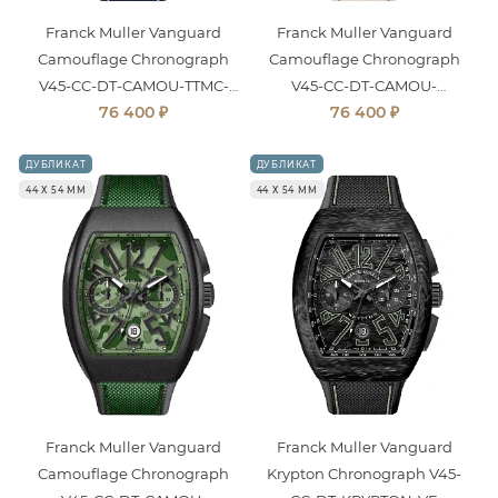
Franck Muller Vanguard
Franck Muller Vanguard
Camouflage Chronograph
Camouflage Chronograph
V45-CC-DT-CAMOU-TTMC-
V45-CC-DT-CAMOU-
₽
₽
76 400
76 400
BL
TTNRMC-SB
ДУБЛИКАТ
ДУБЛИКАТ
44 Х 54 ММ
44 Х 54 ММ
Franck Muller Vanguard
Franck Muller Vanguard
Camouflage Chronograph
Krypton Chronograph V45-