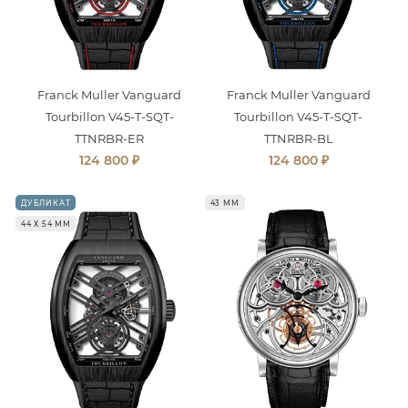
Franck Muller Vanguard
Franck Muller Vanguard
Tourbillon V45-T-SQT-
Tourbillon V45-T-SQT-
TTNRBR-ER
TTNRBR-BL
₽
₽
124 800
124 800
ДУБЛИКАТ
43 ММ
44 Х 54 ММ