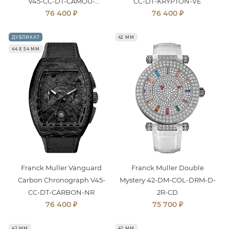
V45-CC-DT-CAMOU-
CC-DT-KRYPTON-VE
₽
₽
76 400
76 400
TTNRMC-VE
ДУБЛИКАТ
42 ММ
44 Х 54 ММ
Franck Muller Vanguard
Franck Muller Double
Carbon Chronograph V45-
Mystery 42-DM-COL-DRM-D-
CC-DT-CARBON-NR
2R-CD
₽
₽
76 400
75 700
42 ММ
42 ММ