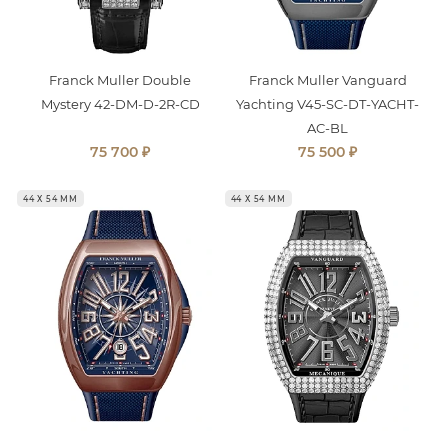
Franck Muller Double
Franck Muller Vanguard
Mystery 42-DM-D-2R-CD
Yachting V45-SC-DT-YACHT-
AC-BL
₽
₽
75 700
75 500
44 Х 54 ММ
44 Х 54 ММ