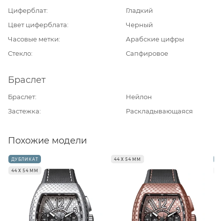
Циферблат
Гладкий
Цвет циферблата
Черный
Часовые метки
Арабские цифры
Стекло
Сапфировое
Браслет
Браслет
Нейлон
Застежка
Раскладывающаяся
Похожие модели
ДУБЛИКАТ
44 Х 54 ММ
Д
44 Х 54 ММ
4