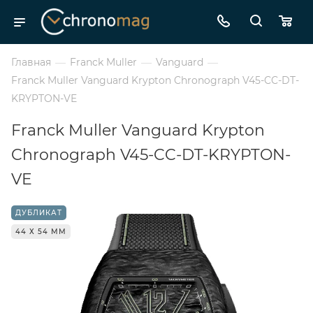
Главная
—
Franck Muller
—
Vanguard
—
Franck Muller Vanguard Krypton Chronograph V45-CC-DT-
KRYPTON-VE
Franck Muller Vanguard Krypton
Chronograph V45-CC-DT-KRYPTON-
VE
ДУБЛИКАТ
44 Х 54 ММ