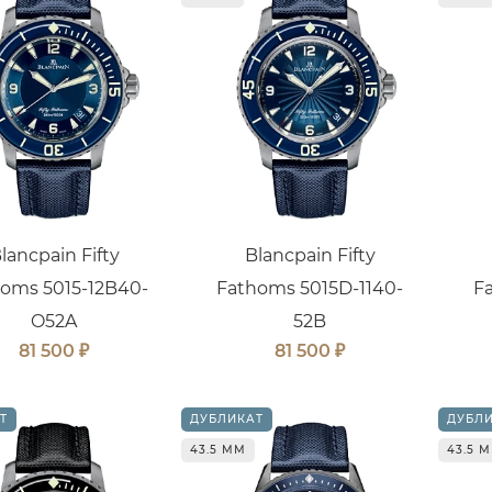
lancpain Fifty
Blancpain Fifty
oms 5015-12B40-
Fathoms 5015D-1140-
F
O52A
52B
₽
₽
81 500
81 500
Т
ДУБЛИКАТ
ДУБЛ
43.5 ММ
43.5 