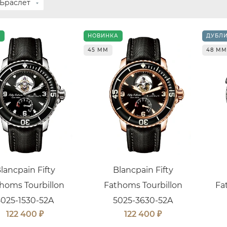
Браслет
А
НОВИНКА
ДУБЛ
45 ММ
48 ММ
lancpain Fifty
Blancpain Fifty
homs Tourbillon
Fathoms Tourbillon
Fa
5025-1530-52A
5025-3630-52A
₽
₽
122 400
122 400