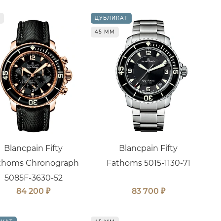
ДУБЛИКАТ
45 ММ
Blancpain Fifty
Blancpain Fifty
thoms Chronograph
Fathoms 5015-1130-71
5085F-3630-52
₽
₽
84 200
83 700