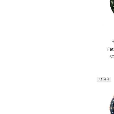
B
Fa
5
43 ММ