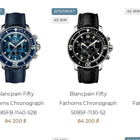
Т
ДУБЛИКАТ
45 ММ
45 ММ
lancpain Fifty
Blancpain Fifty
oms Chronograph
Fathoms Chronograph
Fa
85FB-1140-52B
5085F-1130-52
₽
₽
84 200
84 200