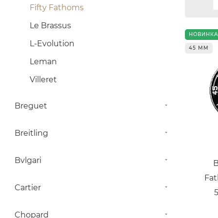
Fifty Fathoms
Le Brassus
НОВИНК
L-Evolution
45 ММ
Leman
Villeret
Breguet
Breitling
Bvlgari
B
Fat
Cartier
Chopard