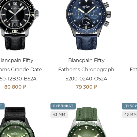
lancpain Fifty
Blancpain Fifty
oms Grande Date
Fathoms Chronograph
Fa
50-12B30-B52A
5200-0240-O52A
₽
₽
80 800
79 300
Т
ДУБЛИКАТ
ДУБЛ
43 ММ
43 ММ