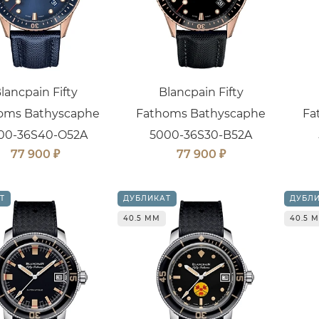
lancpain Fifty
Blancpain Fifty
oms Bathyscaphe
Fathoms Bathyscaphe
Fa
00-36S40-O52A
5000-36S30-B52A
₽
₽
77 900
77 900
Т
ДУБЛИКАТ
ДУБЛ
40.5 ММ
40.5 