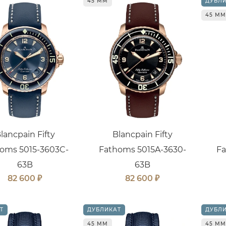
45 ММ
ДУБЛ
45 ММ
lancpain Fifty
Blancpain Fifty
oms 5015-3603C-
Fathoms 5015A-3630-
Fa
63B
63B
₽
₽
82 600
82 600
Т
ДУБЛИКАТ
ДУБЛ
45 ММ
45 ММ