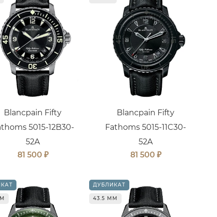
Blancpain Fifty
Blancpain Fifty
athoms 5015-12B30-
Fathoms 5015-11C30-
52A
52A
₽
₽
81 500
81 500
ИКАТ
ДУБЛИКАТ
ММ
43.5 ММ