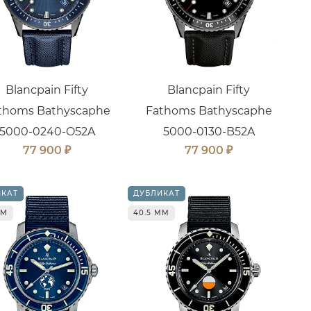
Blancpain Fifty
Blancpain Fifty
thoms Bathyscaphe
Fathoms Bathyscaphe
5000-0240-O52A
5000-0130-B52A
₽
₽
77 900
77 900
ИКАТ
ДУБЛИКАТ
ММ
40.5 ММ