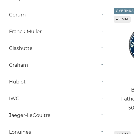
ДУБЛИКА
Corum
45 ММ
Franck Muller
Glashutte
Graham
Hublot
B
IWC
Fath
50
Jaeger-LeCoultre
Longines