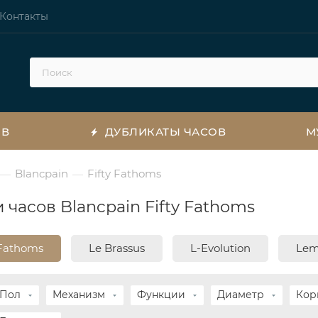
Контакты
ОВ
ДУБЛИКАТЫ ЧАСОВ
М
Blancpain
Fifty Fathoms
—
—
 часов Blancpain Fifty Fathoms
 Fathoms
Le Brassus
L-Evolution
Le
Пол
Механизм
Функции
Диаметр
Кор