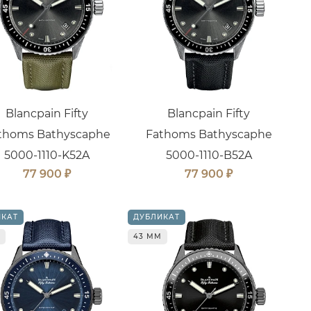
Blancpain Fifty
Blancpain Fifty
thoms Bathyscaphe
Fathoms Bathyscaphe
5000-1110-K52A
5000-1110-B52A
₽
₽
77 900
77 900
ИКАТ
ДУБЛИКАТ
43 ММ