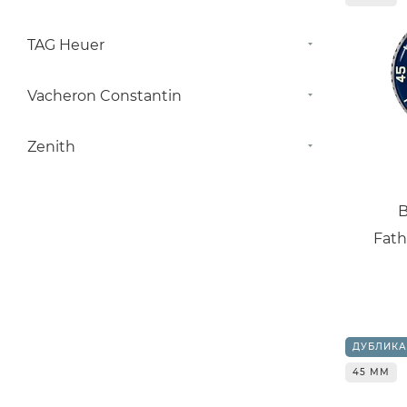
TAG Heuer
Vacheron Constantin
Zenith
B
Fath
ДУБЛИКА
45 ММ