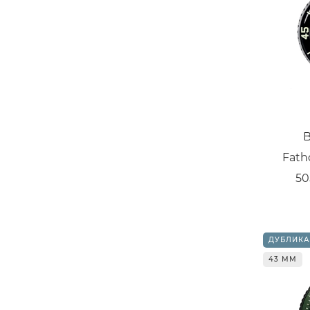
B
Fath
50
ДУБЛИКА
43 ММ