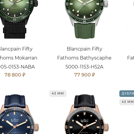
lancpain Fifty
Blancpain Fifty
thoms Mokarran
Fathoms Bathyscaphe
Fa
005-0153-NABA
5000-1153-H52A
₽
₽
78 800
77 900
43 ММ
ДУБЛ
43 ММ