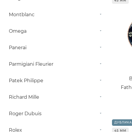
45 ММ
Montblanc
Omega
Panerai
Parmigiani Fleurier
B
Patek Philippe
Fath
Richard Mille
Roger Dubuis
ДУБЛИКА
Rolex
45 ММ