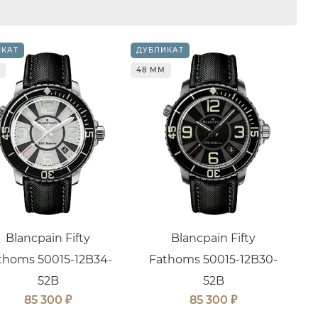
ИКАТ
ДУБЛИКАТ
48 ММ
Blancpain Fifty
Blancpain Fifty
thoms 50015-12B34-
Fathoms 50015-12B30-
52B
52B
₽
₽
85 300
85 300