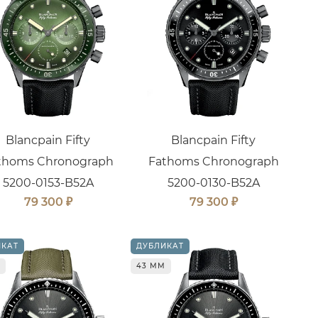
Blancpain Fifty
Blancpain Fifty
thoms Chronograph
Fathoms Chronograph
5200-0153-B52A
5200-0130-B52A
₽
₽
79 300
79 300
ИКАТ
ДУБЛИКАТ
43 ММ