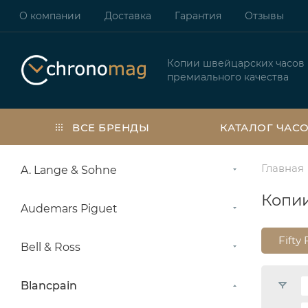
О компании
Доставка
Гарантия
Отзывы
Копии швейцарских часов
премиального качества
ВСЕ БРЕНДЫ
КАТАЛОГ ЧАС
Главная
A. Lange & Sohne
Копии
Audemars Piguet
Fifty
Bell & Ross
Blancpain