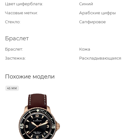
Цвет циферблата
Синий
Часовые метки
Арабские цифры
Стекло
Сапфировое
Браслет
Браслет
Кожа
Застежка
Раскладывающаяся
Похожие модели
45 ММ