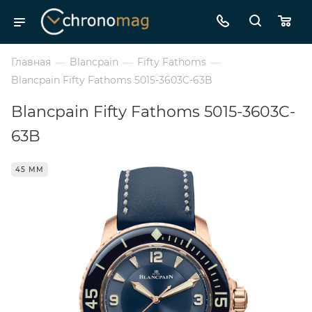
Главная
—
Blancpain
—
Fifty Fathoms
—
Blancpain Fifty Fathoms 5015-3603C-63B
Blancpain Fifty Fathoms 5015-3603C-
63B
45 ММ