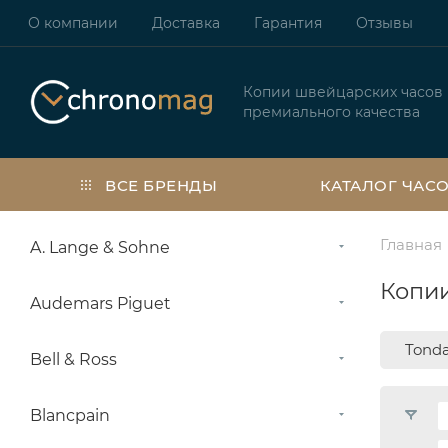
О компании
Доставка
Гарантия
Отзывы
Копии швейцарских часов
премиального качества
ВСЕ БРЕНДЫ
КАТАЛОГ ЧАС
Главная
A. Lange & Sohne
Копии
Audemars Piguet
Tond
Bell & Ross
Blancpain