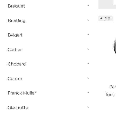
Breguet
41 ММ
Breitling
Bvlgari
Cartier
Chopard
Corum
Par
Franck Muller
Tori
Glashutte