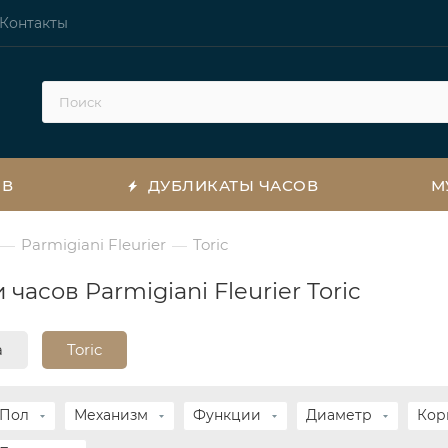
Контакты
ОВ
ДУБЛИКАТЫ ЧАСОВ
М
Parmigiani Fleurier
Toric
—
—
 часов Parmigiani Fleurier Toric
a
Toric
Пол
Механизм
Функции
Диаметр
Кор