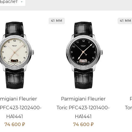
Браслет
41 ММ
41 ММ
migiani Fleurier
Parmigiani Fleurier
c PFC423-1202400-
Toric PFC423-1201400-
To
HA1441
HA1441
₽
₽
74 600
74 600