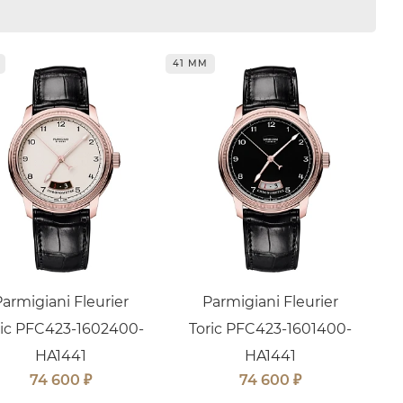
41 ММ
Parmigiani Fleurier
Parmigiani Fleurier
ric PFC423-1602400-
Toric PFC423-1601400-
HA1441
HA1441
₽
₽
74 600
74 600