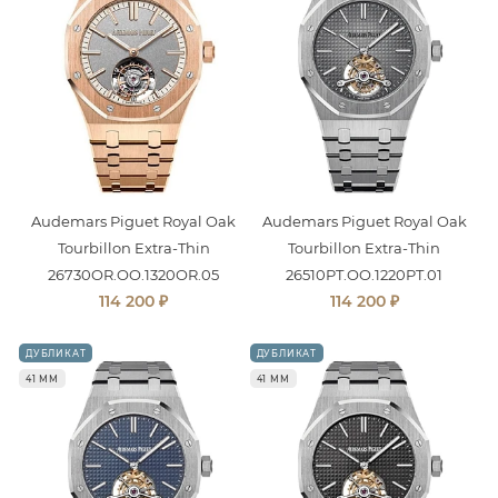
Audemars Piguet Royal Oak
Audemars Piguet Royal Oak
Tourbillon Extra-Thin
Tourbillon Extra-Thin
26730OR.OO.1320OR.05
26510PT.OO.1220PT.01
₽
₽
114 200
114 200
ДУБЛИКАТ
ДУБЛИКАТ
41 ММ
41 ММ