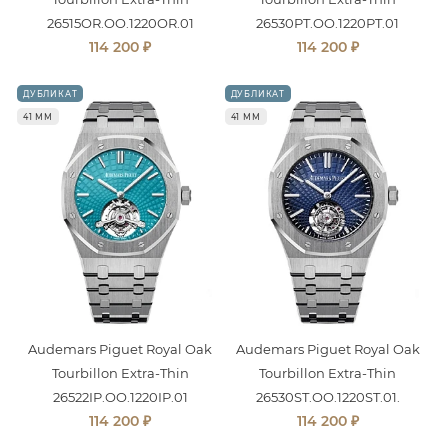
26515OR.OO.1220OR.01
26530PT.OO.1220PT.01
₽
₽
114 200
114 200
ДУБЛИКАТ
ДУБЛИКАТ
41 ММ
41 ММ
Audemars Piguet Royal Oak
Audemars Piguet Royal Oak
Tourbillon Extra-Thin
Tourbillon Extra-Thin
26522IP.OO.1220IP.01
26530ST.OO.1220ST.01.
₽
₽
114 200
114 200