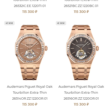
26532IC.EE.1220TI.01
26521BC.ZZ.1220BC.01
₽
₽
115 300
115 300
41 ММ
41 ММ
Audemars Piguet Royal Oak
Audemars Piguet Royal Oak
Tourbillon Extra-Thin
Tourbillon Extra-Thin
26514OR.ZZ.1220OR.01
26516OR.ZZ.1220OR.01
₽
₽
115 300
115 300