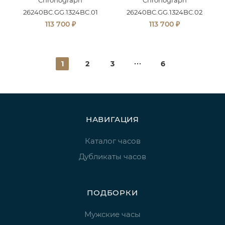
26240BC.GG.1324BC.01
26240BC.GG.1324BC.02
₽
₽
113 700
113 700
1
2
3
6
НАВИГАЦИЯ
Каталог часов
Дубликаты часов
ПОДБОРКИ
Мужские часы