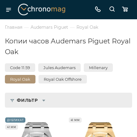
Главная
—
Audemars Piguet
—
Royal Oak
Копии часов Audemars Piguet Royal
Oak
Code 11.59
Jules Audemars
Millenary
Royal Oak
Royal Oak Offshore
ФИЛЬТР
ДУБЛИКАТ
41 ММ
41 ММ