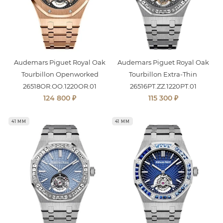
Audemars Piguet Royal Oak
Audemars Piguet Royal Oak
Tourbillon Openworked
Tourbillon Extra-Thin
26518OR.OO.1220OR.01
26516PT.ZZ.1220PT.01
₽
₽
124 800
115 300
41 ММ
41 ММ