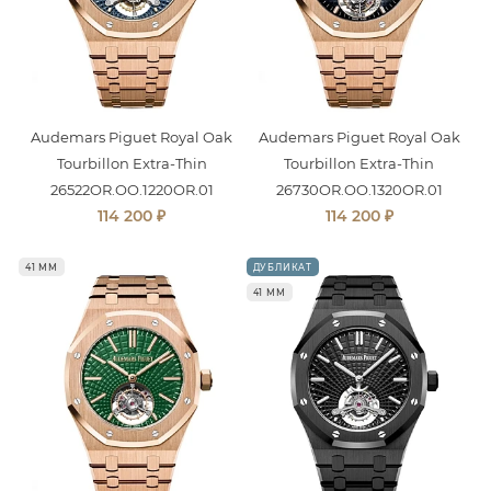
Audemars Piguet Royal Oak
Audemars Piguet Royal Oak
Tourbillon Extra-Thin
Tourbillon Extra-Thin
26522OR.OO.1220OR.01
26730OR.OO.1320OR.01
₽
₽
114 200
114 200
41 ММ
ДУБЛИКАТ
41 ММ