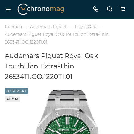
Главная
—
Audemars Piguet
—
Royal Oak
—
Audemars Piguet Royal Oak Tourbillon Extra-Thin
26534TI.OO.1220TI.01
Audemars Piguet Royal Oak
Tourbillon Extra-Thin
26534TI.OO.1220TI.01
ДУБЛИКАТ
41 ММ