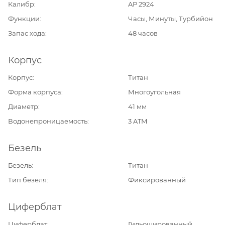
Калибр
AP 2924
Функции
Часы, Минуты, Турбийон
Запас хода
48 часов
Корпус
Корпус
Титан
Форма корпуса
Многоугольная
Диаметр
41 мм
Водонепроницаемость
3 ATM
Безель
Безель
Титан
Тип безеля
Фиксированный
Циферблат
Циферблат
Гильошированный