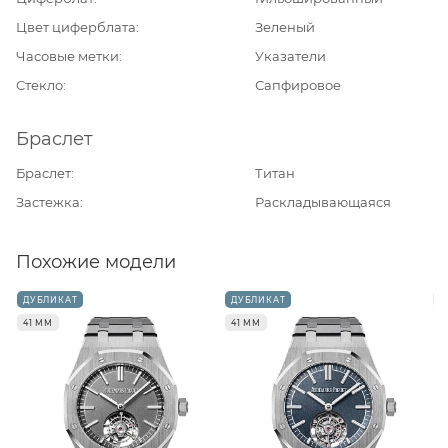
Цвет циферблата
Зеленый
Часовые метки
Указатели
Стекло
Сапфировое
Браслет
Браслет
Титан
Застежка
Раскладывающаяся
Похожие модели
ДУБЛИКАТ
ДУБЛИКАТ
4
41 ММ
41 ММ