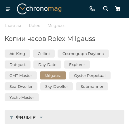
Главная
—
Rolex
—
Milgauss
Копии часов Rolex Milgauss
Air-King
Cellini
Cosmograph Daytona
Datejust
Day-Date
Explorer
GMT-Master
Milgauss
Oyster Perpetual
Sea-Dweller
Sky-Dweller
Submariner
Yacht-Master
ФИЛЬТР