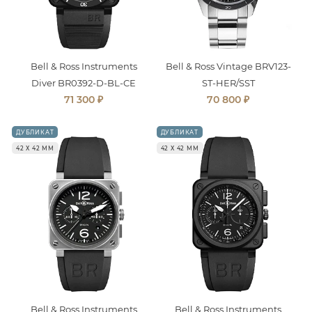
Bell & Ross Instruments
Bell & Ross Vintage BRV123-
Diver BR0392-D-BL-CE
ST-HER/SST
₽
₽
71 300
70 800
ДУБЛИКАТ
ДУБЛИКАТ
42 Х 42 ММ
42 Х 42 ММ
Bell & Ross Instruments
Bell & Ross Instruments