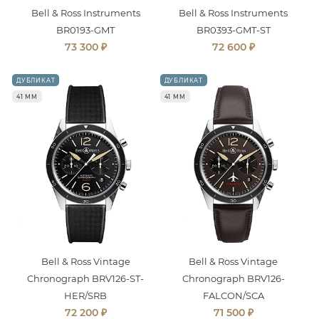
Bell & Ross Instruments
Bell & Ross Instruments
BR0193-GMT
BR0393-GMT-ST
₽
₽
73 300
72 600
ДУБЛИКАТ
ДУБЛИКАТ
41 ММ
41 ММ
Bell & Ross Vintage
Bell & Ross Vintage
Chronograph BRV126-ST-
Chronograph BRV126-
HER/SRB
FALCON/SCA
₽
₽
72 200
71 500