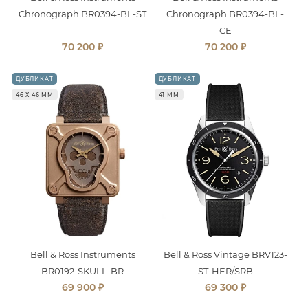
Chronograph BR0394-BL-ST
Chronograph BR0394-BL-
CE
₽
₽
70 200
70 200
ДУБЛИКАТ
ДУБЛИКАТ
46 Х 46 ММ
41 ММ
Bell & Ross Instruments
Bell & Ross Vintage BRV123-
BR0192-SKULL-BR
ST-HER/SRB
₽
₽
69 900
69 300