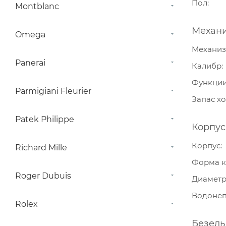
Пол
Montblanc
Механ
Omega
Механи
Panerai
Калибр
Функци
Parmigiani Fleurier
Запас х
Patek Philippe
Корпус
Корпус
Richard Mille
Форма к
Roger Dubuis
Диамет
Водонеп
Rolex
Безель