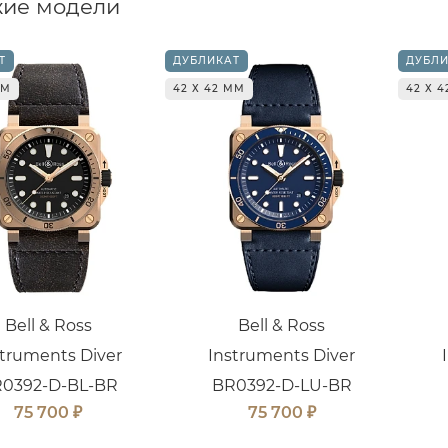
ие модели
Т
ДУБЛИКАТ
ДУБЛИ
ММ
42 Х 42 ММ
42 Х 
Bell & Ross
Bell & Ross
struments Diver
Instruments Diver
0392-D-BL-BR
BR0392-D-LU-BR
₽
₽
75 700
75 700