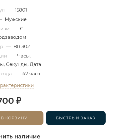
R
ул
—
15801
—
Мужские
низм
—
С
одзаводом
бр
—
BR 302
ции
—
Часы,
ы, Секунды, Дата
 хода
—
42 часа
арактеристики
₽
700
В КОРЗИНУ
БЫСТРЫЙ ЗАКАЗ
нить наличие