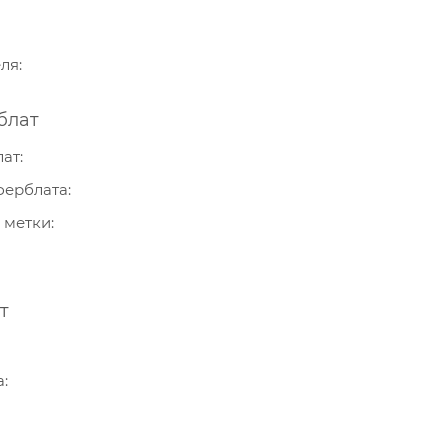
еля
блат
лат
ферблата
 метки
т
а