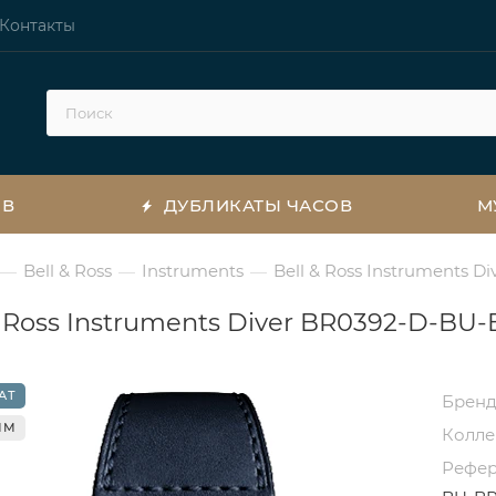
Контакты
ОВ
ДУБЛИКАТЫ ЧАСОВ
М
Bell & Ross
Instruments
Bell & Ross Instruments 
—
—
—
& Ross Instruments Diver BR0392-D-BU
АТ
Брен
ММ
Колл
Рефе