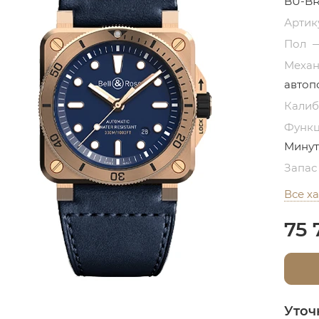
BU-B
Артик
Пол
Меха
автоп
Кали
Функ
Минут
Запас
Все х
75 
Уточ