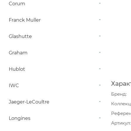
Corum
Franck Muller
Glashutte
Graham
Hublot
Харак
IWC
Бренд
Jaeger-LeCoultre
Коллекц
Рефере
Longines
Артикул