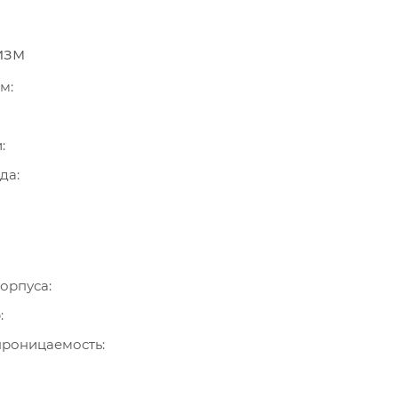
изм
зм
и
ода
орпуса
р
роницаемость