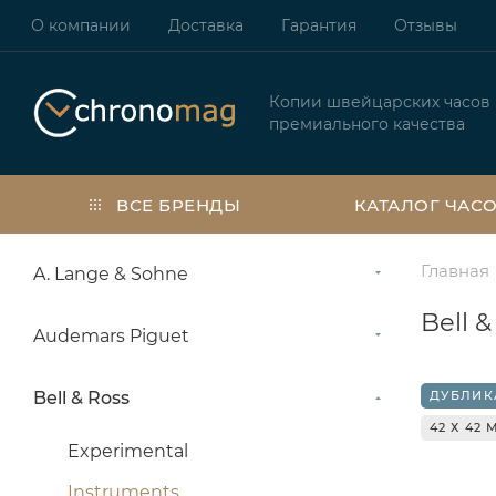
О компании
Доставка
Гарантия
Отзывы
Копии швейцарских часов
премиального качества
ВСЕ БРЕНДЫ
КАТАЛОГ ЧАС
Главная
A. Lange & Sohne
Bell 
Audemars Piguet
Bell & Ross
ДУБЛИК
42 Х 42 
Experimental
Instruments