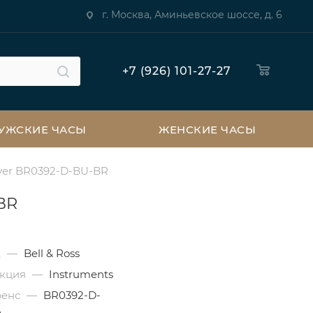
г. Москва, Аминьевское шоссе, д. 6
+7 (926) 101-27-27
УЖСКИЕ ЧАСЫ
ЖЕНСКИЕ ЧАСЫ
Diver BR0392-D-BU-BR
-BR
д
—
Bell & Ross
екция
—
Instruments
ренс
—
BR0392-D-