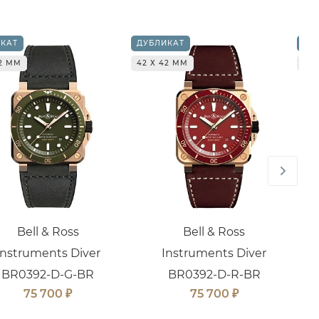
КАТ
ДУБЛИКАТ
ДУ
42 ММ
42 Х 42 ММ
42 
Bell & Ross
Bell & Ross
Instruments Diver
Instruments Diver
BR0392-D-G-BR
BR0392-D-R-BR
₽
₽
75 700
75 700