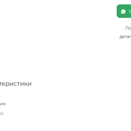
По
дета
теристики
ия
нс