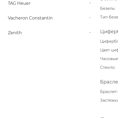
TAG Heuer
Безель
Тип без
Vacheron Constantin
Цифер
Zenith
Циферб
Цвет ци
Часовые
Стекло
Брасле
Браслет
Застежк