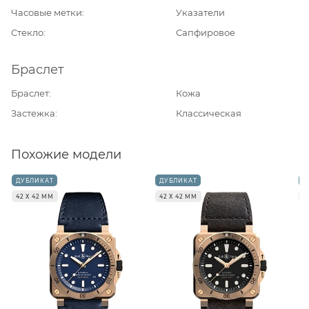
Часовые метки
Указатели
Стекло
Сапфировое
Браслет
Браслет
Кожа
Застежка
Классическая
Похожие модели
ДУБЛИКАТ
ДУБЛИКАТ
Д
42 Х 42 ММ
42 Х 42 ММ
4