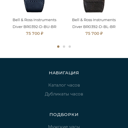
Bell & Ross Instruments
Bell & Ross Instruments
Diver BR0392-D-BU-BR
Diver BR0392-D-BL-BR
₽
₽
75 700
75 700
НАВИГАЦИЯ
Каталог часов
Дубликаты часов
ПОДБОРКИ
Мужские часы