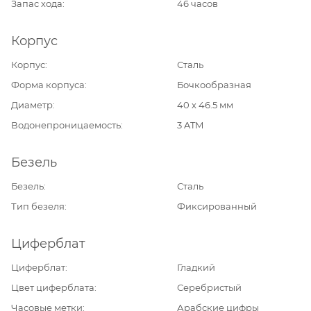
Запас хода
46 часов
Корпус
Корпус
Сталь
Форма корпуса
Бочкообразная
Диаметр
40 х 46.5 мм
Водонепроницаемость
3 ATM
Безель
Безель
Сталь
Тип безеля
Фиксированный
Циферблат
Циферблат
Гладкий
Цвет циферблата
Серебристый
Часовые метки
Арабские цифры