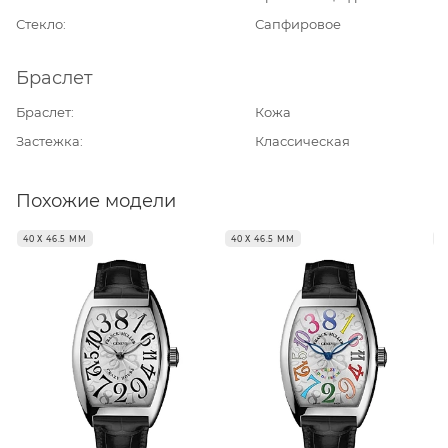
Стекло
Сапфировое
Браслет
Браслет
Кожа
Застежка
Классическая
Похожие модели
40 Х 46.5 ММ
40 Х 46.5 ММ
4