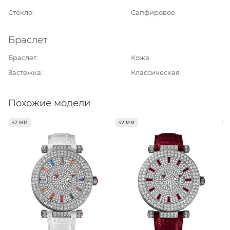
Стекло
Сапфировое
Браслет
Браслет
Кожа
Застежка
Классическая
Похожие модели
42 ММ
42 ММ
4