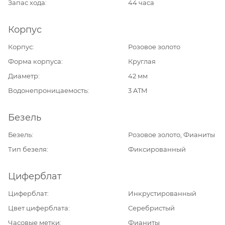
Запас хода
44 часа
Корпус
Корпус
Розовое золото
Форма корпуса
Круглая
Диаметр
42 мм
Водонепроницаемость
3 ATM
Безель
Безель
Розовое золото, Фианиты
Тип безеля
Фиксированный
Циферблат
Циферблат
Инкрустированный
Цвет циферблата
Серебристый
Часовые метки
Фианиты