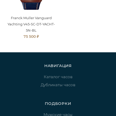
Franck Muller Vanguard
Yachting V45-SC-DT-YACHT-
5N-BL
₽
75 500
НАВИГАЦИЯ
Каталог часов
Дубликаты часов
ПОДБОРКИ
Мужские часы