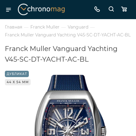
Главная
—
Franck Muller
—
Vanguard
—
Franck Muller Vanguard Yachting V45-SC-DT-YACHT-AC-BL
Franck Muller Vanguard Yachting
V45-SC-DT-YACHT-AC-BL
ДУБЛИКАТ
44 Х 54 ММ