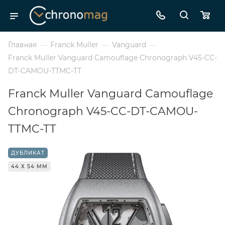
Главная
—
Franck Muller
—
Vanguard
—
Franck Muller Vanguard Camouflage Chronograph V45-CC-
DT-CAMOU-TTMC-TT
Franck Muller Vanguard Camouflage
Chronograph V45-CC-DT-CAMOU-
TTMC-TT
ДУБЛИКАТ
44 Х 54 ММ