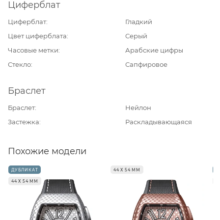
Циферблат
Циферблат
Гладкий
Цвет циферблата
Серый
Часовые метки
Арабские цифры
Стекло
Сапфировое
Браслет
Браслет
Нейлон
Застежка
Раскладывающаяся
Похожие модели
ДУБЛИКАТ
44 Х 54 ММ
Д
44 Х 54 ММ
4