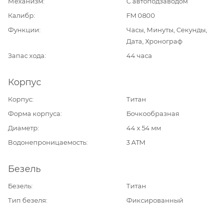
Механизм
С автоподзаводом
Калибр
FM 0800
Функции
Часы, Минуты, Секунды,
Дата, Хронограф
Запас хода
44 часа
Корпус
Корпус
Титан
Форма корпуса
Бочкообразная
Диаметр
44 х 54 мм
Водонепроницаемость
3 ATM
Безель
Безель
Титан
Тип безеля
Фиксированный