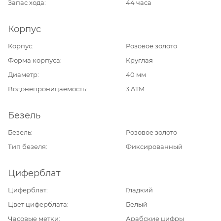
Запас хода
44 часа
Корпус
Корпус
Розовое золото
Форма корпуса
Круглая
Диаметр
40 мм
Водонепроницаемость
3 ATM
Безель
Безель
Розовое золото
Тип безеля
Фиксированный
Циферблат
Циферблат
Гладкий
Цвет циферблата
Белый
Часовые метки
Арабские цифры