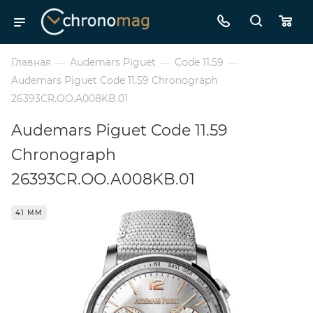
Главная
—
Audemars Piguet
—
Code 11.59
—
Audemars Piguet Code 11.59 Chronograph
26393CR.OO.A008KB.01
Audemars Piguet Code 11.59
Chronograph
26393CR.OO.A008KB.01
41 ММ