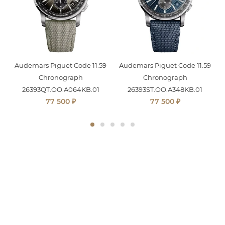
9
Audemars Piguet Code 11.59
Audemars Piguet Code 11.59
Chronograph
Chronograph
26393QT.OO.A064KB.01
26393ST.OO.A348KB.01
₽
₽
77 500
77 500