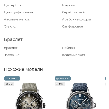
Циферблат
Гладкий
Цвет циферблата
Серебристый
Часовые метки
Арабские цифры
Стекло
Сапфировое
Браслет
Браслет
Нейлон
Застежка
Классическая
Похожие модели
ДУБЛИКАТ
ДУБЛИКАТ
Д
41 ММ
41 ММ
4