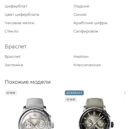
Циферблат
Гладкий
Цвет циферблата
Синий
Часовые метки
Арабские цифры
Стекло
Сапфировое
Браслет
Браслет
Нейлон
Застежка
Классическая
Похожие модели
41 ММ
ДУБЛИКАТ
Д
41 ММ
4