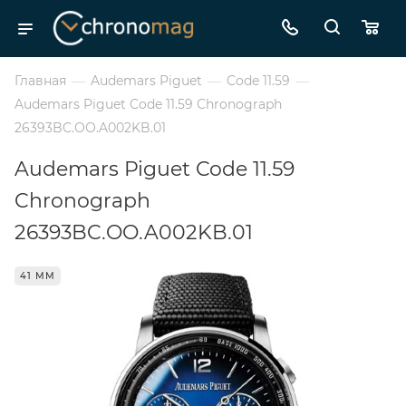
Главная
—
Audemars Piguet
—
Code 11.59
—
Audemars Piguet Code 11.59 Chronograph
26393BC.OO.A002KB.01
Audemars Piguet Code 11.59
Chronograph
26393BC.OO.A002KB.01
41 ММ