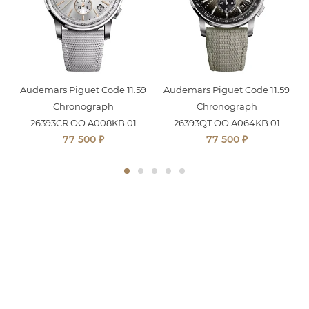
9
Audemars Piguet Code 11.59
Audemars Piguet Code 11.59
Chronograph
Chronograph
26393CR.OO.A008KB.01
26393QT.OO.A064KB.01
₽
₽
77 500
77 500