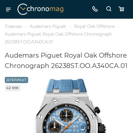
Главная
—
Audemars Piguet
—
Royal Oak Offshore
—
Audemars Piguet Royal Oak Offshore Chronograph
26238ST.OO.A340CA.01
Audemars Piguet Royal Oak Offshore
Chronograph 26238ST.OO.A340CA.01
ДУБЛИКАТ
42 ММ