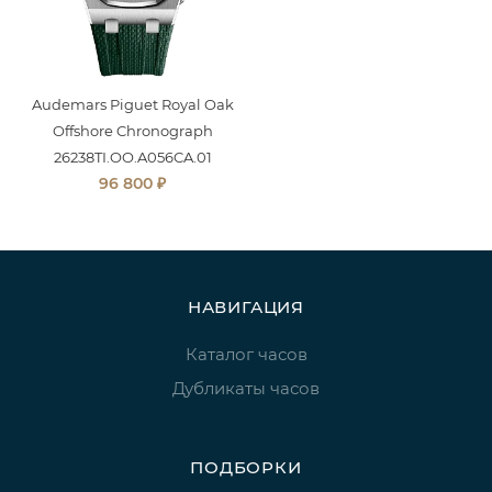
Audemars Piguet Royal Oak
Offshore Chronograph
26238TI.OO.A056CA.01
₽
96 800
НАВИГАЦИЯ
Каталог часов
Дубликаты часов
ПОДБОРКИ