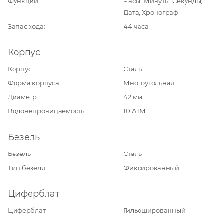
Функции
Часы, Минуты, Секунды,
Дата, Хронограф
Запас хода
44 часа
Корпус
Корпус
Сталь
Форма корпуса
Многоугольная
Диаметр
42 мм
Водонепроницаемость
10 ATM
Безель
Безель
Сталь
Тип безеля
Фиксированный
Циферблат
Циферблат
Гильошированный