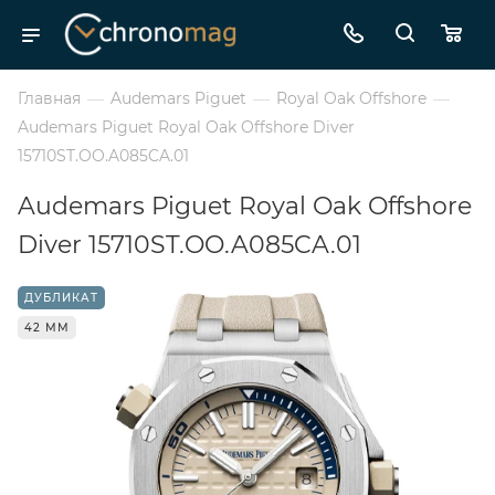
Главная
—
Audemars Piguet
—
Royal Oak Offshore
—
Audemars Piguet Royal Oak Offshore Diver
15710ST.OO.A085CA.01
Audemars Piguet Royal Oak Offshore
Diver 15710ST.OO.A085CA.01
ДУБЛИКАТ
42 ММ