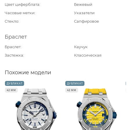
Цвет циферблата
Бежевый
Часовые метки
Указатели
Стекло
Сапфировое
Браслет
Браслет
Каучук
Застежка
Классическая
Похожие модели
ДУБЛИКАТ
ДУБЛИКАТ
Д
42 ММ
42 ММ
4