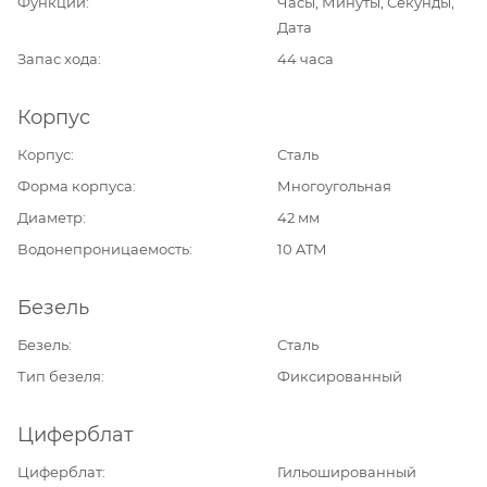
Функции
Часы, Минуты, Секунды,
Дата
Запас хода
44 часа
Корпус
Корпус
Сталь
Форма корпуса
Многоугольная
Диаметр
42 мм
Водонепроницаемость
10 ATM
Безель
Безель
Сталь
Тип безеля
Фиксированный
Циферблат
Циферблат
Гильошированный