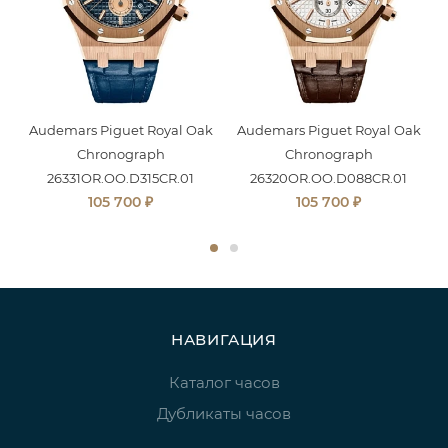
Audemars Piguet Royal Oak
Audemars Piguet Royal Oak
Chronograph
Chronograph
26331OR.OO.D315CR.01
26320OR.OO.D088CR.01
₽
₽
105 700
105 700
НАВИГАЦИЯ
Каталог часов
Дубликаты часов