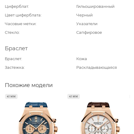
Циферблат
Гильошированный
Цвет циферблата
Черный
Часовые метки
Указатели
Стекло
Сапфировое
Браслет
Браслет
Кожа
Застежка
Раскладывающаяся
Похожие модели
41 ММ
41 ММ
4