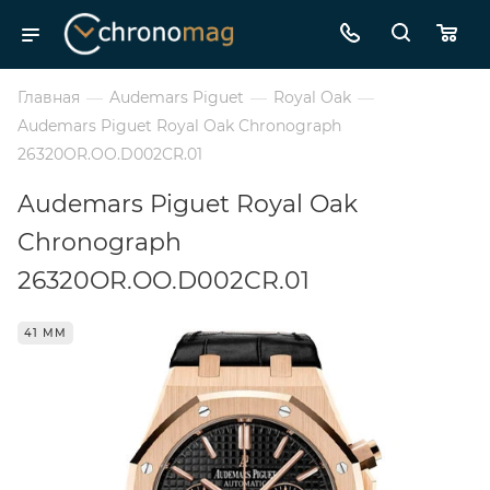
Главная
—
Audemars Piguet
—
Royal Oak
—
Audemars Piguet Royal Oak Chronograph
26320OR.OO.D002CR.01
Audemars Piguet Royal Oak
Chronograph
26320OR.OO.D002CR.01
41 ММ