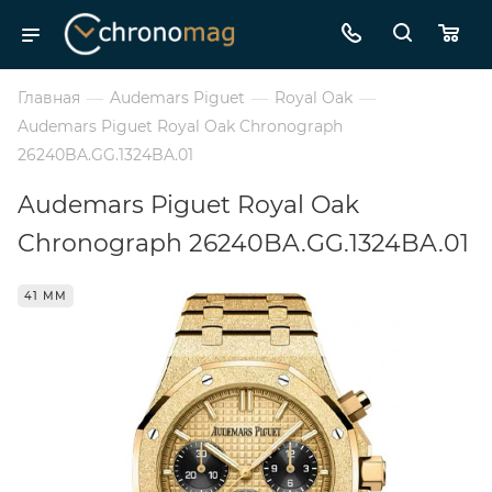
Главная
—
Audemars Piguet
—
Royal Oak
—
Audemars Piguet Royal Oak Chronograph
26240BA.GG.1324BA.01
Audemars Piguet Royal Oak
Chronograph 26240BA.GG.1324BA.01
41 ММ