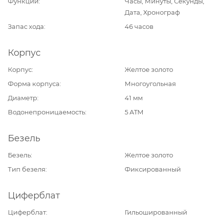
Функции
Часы, Минуты, Секунды,
Дата, Хронограф
Запас хода
46 часов
Корпус
Корпус
Желтое золото
Форма корпуса
Многоугольная
Диаметр
41 мм
Водонепроницаемость
5 ATM
Безель
Безель
Желтое золото
Тип безеля
Фиксированный
Циферблат
Циферблат
Гильошированный