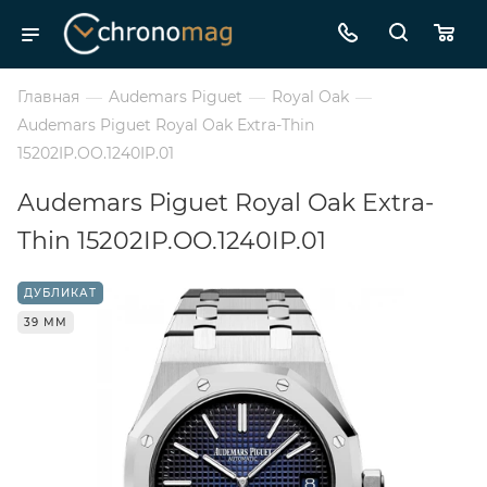
Главная
—
Audemars Piguet
—
Royal Oak
—
Audemars Piguet Royal Oak Extra-Thin
15202IP.OO.1240IP.01
Audemars Piguet Royal Oak Extra-
Thin 15202IP.OO.1240IP.01
ДУБЛИКАТ
39 ММ