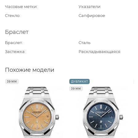
Часовые метки
Указатели
Стекло
Сапфировое
Браслет
Браслет
Сталь
Застежка
Раскладывающаяся
Похожие модели
39 ММ
ДУБЛИКАТ
3
39 ММ