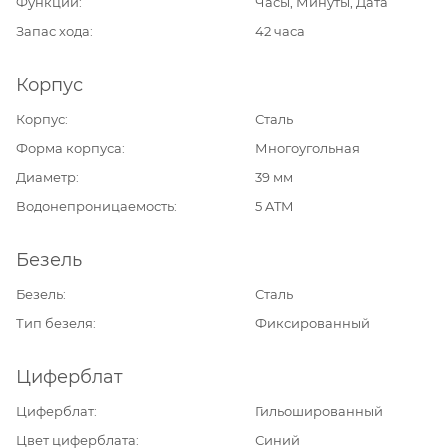
Функции
Часы, Минуты, Дата
Запас хода
42 часа
Корпус
Корпус
Сталь
Форма корпуса
Многоугольная
Диаметр
39 мм
Водонепроницаемость
5 ATM
Безель
Безель
Сталь
Тип безеля
Фиксированный
Циферблат
Циферблат
Гильошированный
Цвет циферблата
Синий