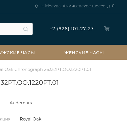
г. Москва, Аминьевское шоссе, д. 6
+7 (926) 101-27-27
УЖСКИЕ ЧАСЫ
ЖЕНСКИЕ ЧАСЫ
al Oak Chronograph 26332PT.OO.1220PT.01
32PT.OO.1220PT.01
д
—
Audemars
t
екция
—
Royal Oak