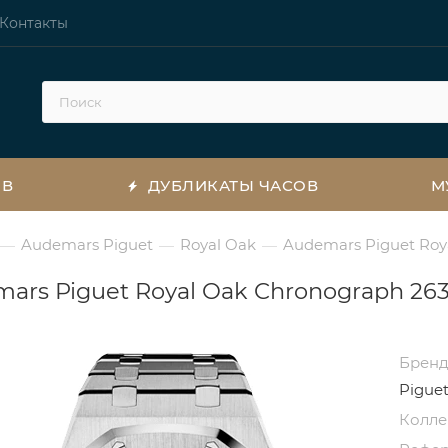
Контакты
ОВ
ДУБЛИКАТЫ ЧАСОВ
М
Audemars Piguet
Royal Oak
Audemars Piguet Roy
—
—
—
ars Piguet Royal Oak Chronograph 263
Брен
Pigue
Колл