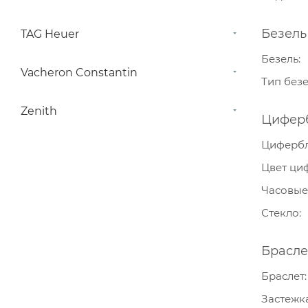
Безель
TAG Heuer
Безель
Vacheron Constantin
Тип без
Zenith
Цифер
Циферб
Цвет ци
Часовые
Стекло
Брасле
Браслет
Застежк