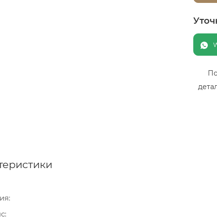
Уточ
По
дета
теристики
ия
нс