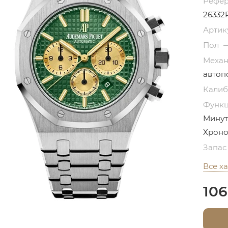
Рефе
26332
Артик
Пол
Меха
автоп
Кали
Функ
Минут
Хроно
Запас
Все х
106