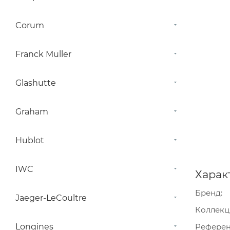
Corum
Franck Muller
Glashutte
Graham
Hublot
IWC
Харак
Бренд
Jaeger-LeCoultre
Коллекц
Longines
Рефере