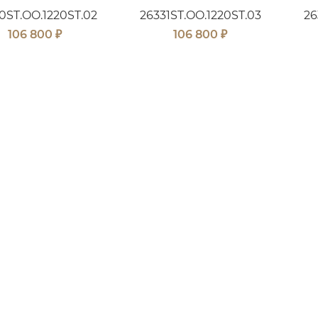
0ST.OO.1220ST.02
26331ST.OO.1220ST.03
26
₽
₽
106 800
106 800