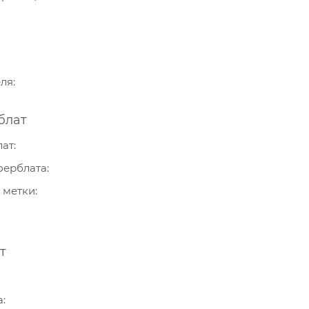
еля
блат
лат
ферблата
 метки
т
а