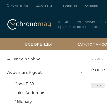
О компании
Доставка
Гарантия
Отзывы
Копии швейцарских часов
премиального качества
ВСЕ БРЕНДЫ
КАТАЛОГ ЧАС
Главная
A. Lange & Sohne
Audem
Audemars Piguet
Code 11.59
41 ММ
Jules Audemars
Millenary