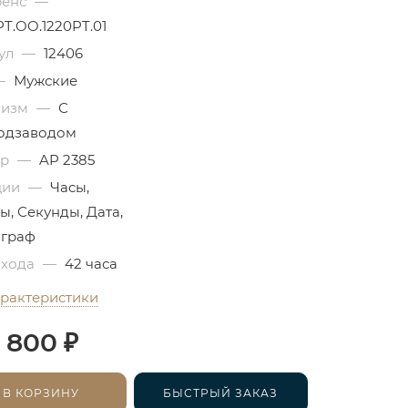
ренс
—
PT.OO.1220PT.01
ул
—
12406
—
Мужские
низм
—
С
одзаводом
бр
—
AP 2385
ции
—
Часы,
ы, Секунды, Дата,
граф
 хода
—
42 часа
арактеристики
₽
 800
В КОРЗИНУ
БЫСТРЫЙ ЗАКАЗ