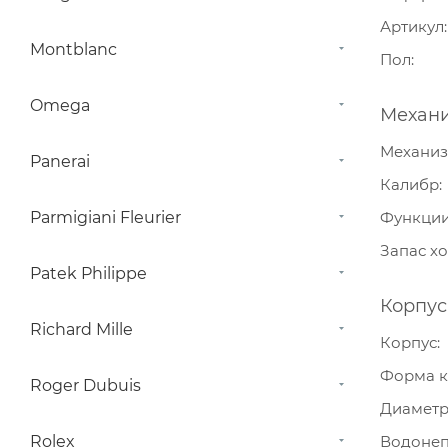
Артикул
Montblanc
Пол
Omega
Механ
Механи
Panerai
Калибр
Parmigiani Fleurier
Функци
Запас х
Patek Philippe
Корпус
Richard Mille
Корпус
Форма к
Roger Dubuis
Диамет
Rolex
Водонеп