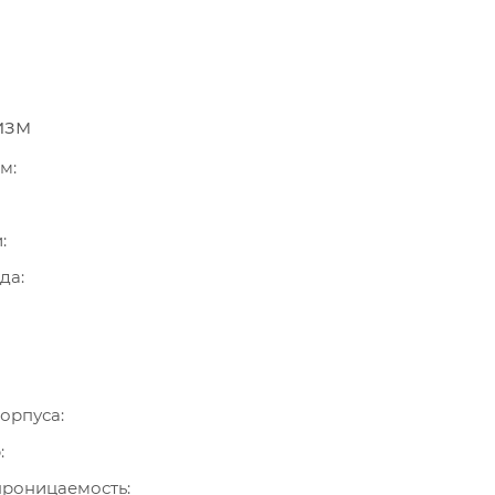
изм
зм
и
ода
орпуса
р
роницаемость