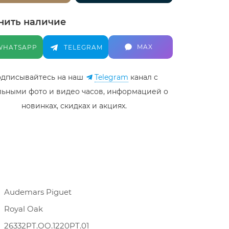
нить наличие
MAX
WHATSAPP
TELEGRAM
дписывайтесь на наш
Telegram
канал c
льными фото и видео часов, информацией о
новинках, скидках и акциях.
Audemars Piguet
Royal Oak
26332PT.OO.1220PT.01