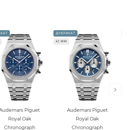
ИКАТ
ДУБЛИКАТ
41
41 ММ
Audemars Piguet
Audemars Piguet
Royal Oak
Royal Oak
Chronograph
Chronograph