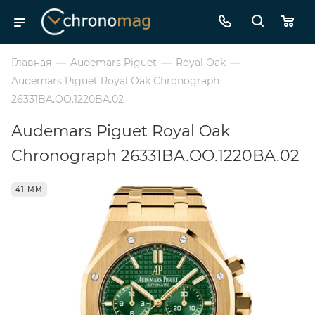
Главная
—
Audemars Piguet
—
Royal Oak
—
Audemars Piguet Royal Oak Chronograph
26331BA.OO.1220BA.02
Audemars Piguet Royal Oak
Chronograph 26331BA.OO.1220BA.02
41 ММ