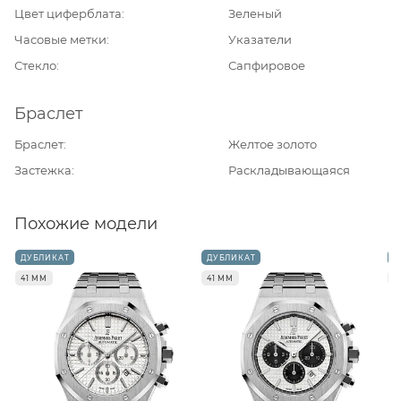
Цвет циферблата
Зеленый
Часовые метки
Указатели
Стекло
Сапфировое
Браслет
Браслет
Желтое золото
Застежка
Раскладывающаяся
Похожие модели
ДУБЛИКАТ
ДУБЛИКАТ
Д
41 ММ
41 ММ
4