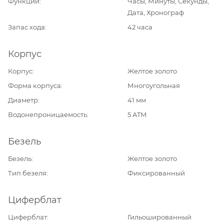
Функции
Часы, Минуты, Секунды,
Дата, Хронограф
Запас хода
42 часа
Корпус
Корпус
Желтое золото
Форма корпуса
Многоугольная
Диаметр
41 мм
Водонепроницаемость
5 ATM
Безель
Безель
Желтое золото
Тип безеля
Фиксированный
Циферблат
Циферблат
Гильошированный