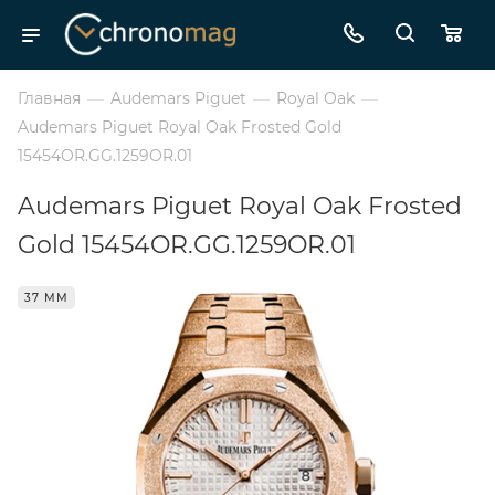
Главная
—
Audemars Piguet
—
Royal Oak
—
Audemars Piguet Royal Oak Frosted Gold
15454OR.GG.1259OR.01
Audemars Piguet Royal Oak Frosted
Gold 15454OR.GG.1259OR.01
37 ММ