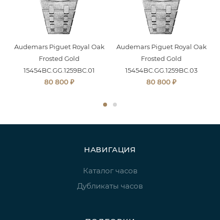
Audemars Piguet Royal Oak
Audemars Piguet Royal Oak
Frosted Gold
Frosted Gold
15454BC.GG.1259BC.01
15454BC.GG.1259BC.03
₽
₽
80 800
80 800
НАВИГАЦИЯ
Каталог часов
Дубликаты часов