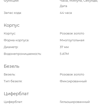
Функции
Часы, Минуты, Секунды,
Дата
Запас хода
44 часа
Корпус
Корпус
Розовое золото
Форма корпуса
Многоугольная
Диаметр
37 мм
Водонепроницаемость
5 ATM
Безель
Безель
Розовое золото
Тип безеля
Фиксированный
Циферблат
Циферблат
Гильошированный