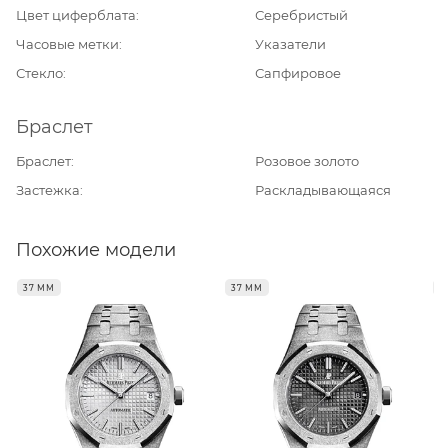
Цвет циферблата
Серебристый
Часовые метки
Указатели
Стекло
Сапфировое
Браслет
Браслет
Розовое золото
Застежка
Раскладывающаяся
Похожие модели
37 ММ
37 ММ
3