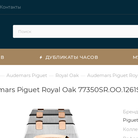
Контакты
ОВ
ДУБЛИКАТЫ ЧАСОВ
М
Audemars Piguet
Royal Oak
Audemars Piguet Roya
—
—
—
ars Piguet Royal Oak 77350SR.OO.1261
Брен
Pigue
Колл