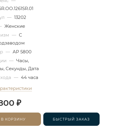
ренс
—
R.OO.1261SR.01
ул
—
13202
—
Женские
низм
—
С
одзаводом
бр
—
AP 5800
ции
—
Часы,
ы, Секунды, Дата
 хода
—
44 часа
арактеристики
₽
800
В КОРЗИНУ
БЫСТРЫЙ ЗАКАЗ