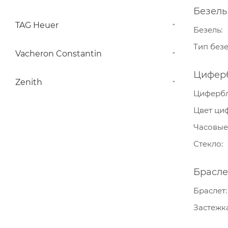
Безель
TAG Heuer
Безель
Тип без
Vacheron Constantin
Цифер
Zenith
Циферб
Цвет ци
Часовые
Стекло
Брасле
Браслет
Застежк