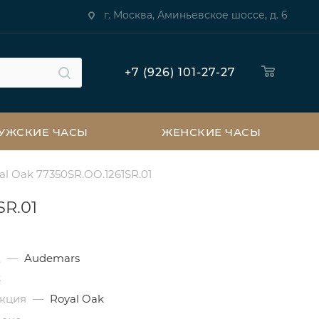
г. Москва, Аминьевское шоссе, д. 6
+7 (926) 101-27-27
УЖСКИЕ ЧАСЫ
ЖЕНСКИЕ ЧАСЫ
l Oak 77350SR.OO.1261SR.01
SR.01
д
—
Audemars
t
екция
—
Royal Oak