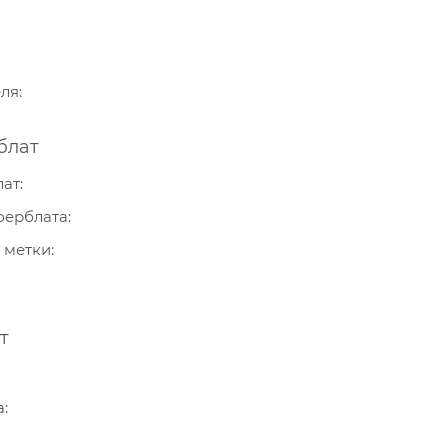
еля
блат
лат
ферблата
 метки
т
а