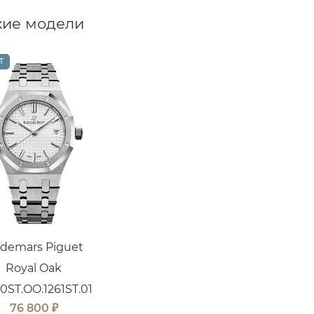
ие модели
Т
demars Piguet
Royal Oak
0ST.OO.1261ST.01
₽
76 800