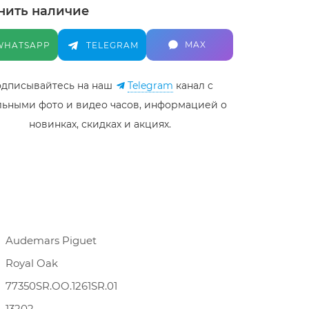
нить наличие
MAX
WHATSAPP
TELEGRAM
дписывайтесь на наш
Telegram
канал c
льными фото и видео часов, информацией о
новинках, скидках и акциях.
Audemars Piguet
Royal Oak
77350SR.OO.1261SR.01
13202