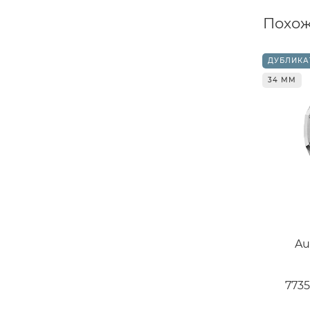
Похож
ДУБЛИКА
34 ММ
Au
7735