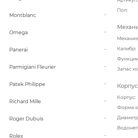
Пол
Montblanc
Механ
Omega
Механи
Калибр
Panerai
Функци
Parmigiani Fleurier
Запас х
Patek Philippe
Корпус
Корпус
Richard Mille
Форма к
Диамет
Roger Dubuis
Водонеп
Rolex