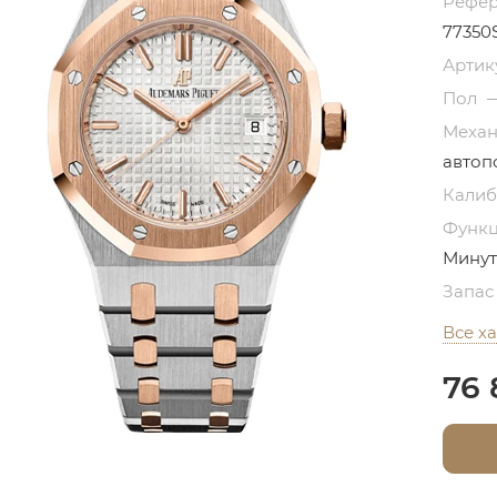
Рефе
77350S
Артик
Пол
Меха
автоп
Кали
Функ
Минут
Запас
Все х
76 