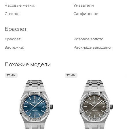
Часовые метки
Указатели
Стекло
Сапфировое
Браслет
Браслет
Розовое золото
Застежка
Раскладывающаяся
Похожие модели
37 ММ
37 ММ
3