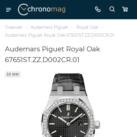
Главная
—
Audemars Piguet
—
Royal Oak
—
Audemars Piguet Royal Oak 67651ST.ZZ.D002CR.01
Audemars Piguet Royal Oak
67651ST.ZZ.D002CR.01
33 ММ