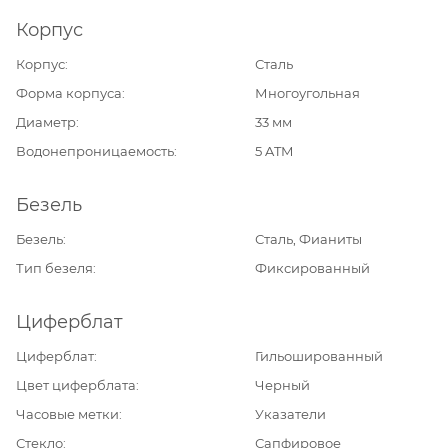
Корпус
Корпус
Сталь
Форма корпуса
Многоугольная
Диаметр
33 мм
Водонепроницаемость
5 ATM
Безель
Безель
Сталь, Фианиты
Тип безеля
Фиксированный
Циферблат
Циферблат
Гильошированный
Цвет циферблата
Черный
Часовые метки
Указатели
Стекло
Сапфировое