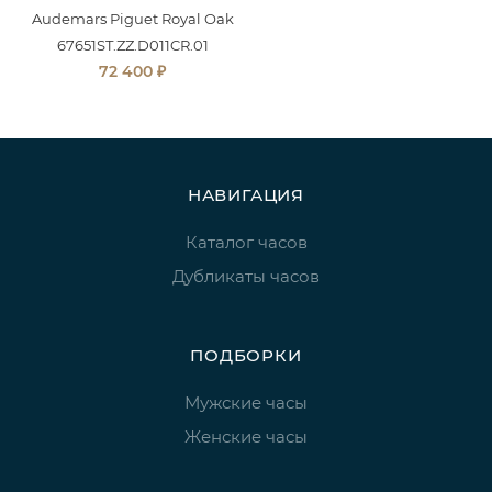
Audemars Piguet Royal Oak
67651ST.ZZ.D011CR.01
₽
72 400
НАВИГАЦИЯ
Каталог часов
Дубликаты часов
ПОДБОРКИ
Мужские часы
Женские часы