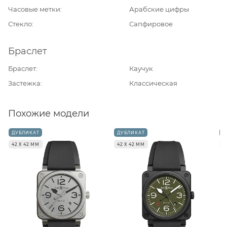
Часовые метки
Арабские цифры
Стекло
Сапфировое
Браслет
Браслет
Каучук
Застежка
Классическая
Похожие модели
ДУБЛИКАТ
ДУБЛИКАТ
Д
42 Х 42 ММ
42 Х 42 ММ
4