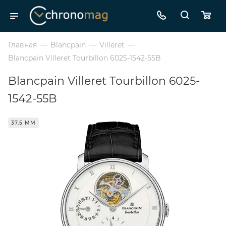
Главная
—
Blancpain
—
Villeret
—
Blancpain Villeret Tourbillon 6025-1542-55B
Blancpain Villeret Tourbillon 6025-
1542-55B
37.5 ММ