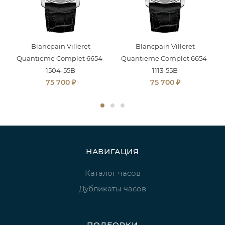
Blancpain Villeret
Blancpain Villeret
-
Quantieme Complet 6654-
Quantieme Complet 6654-
1504-55B
1113-55B
₽
₽
75 700
75 700
НАВИГАЦИЯ
Каталог часов
Дубликаты часов
ПОДБОРКИ