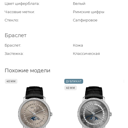
Цвет циферблата
Белый
Часовые метки
Римские цифры
Стекло
Сапфировое
Браслет
Браслет
Кожа
Застежка
Классическая
Похожие модели
40 ММ
ДУБЛИКАТ
4
40 ММ