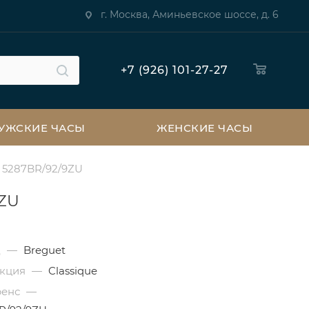
г. Москва, Аминьевское шоссе, д. 6
+7 (926) 101-27-27
УЖСКИЕ ЧАСЫ
ЖЕНСКИЕ ЧАСЫ
h 5287BR/92/9ZU
9ZU
д
—
Breguet
екция
—
Classique
ренс
—