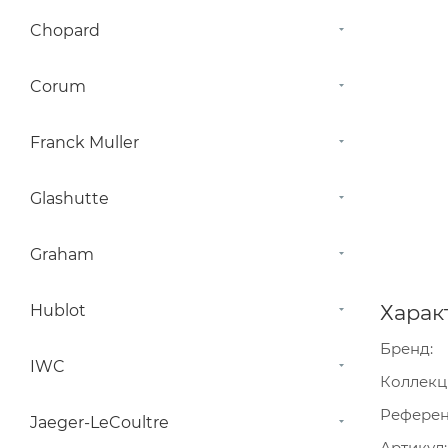
Chopard
Corum
Franck Muller
Glashutte
Graham
Харак
Hublot
Бренд
IWC
Коллекц
Рефере
Jaeger-LeCoultre
Артикул