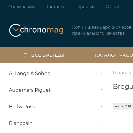
О компании
Доставка
Гарантия
Отзывы
Копии швейцарских часов
премиального качества
ВСЕ БРЕНДЫ
КАТАЛОГ ЧАС
Главная
A. Lange & Sohne
Bregu
Audemars Piguet
Bell & Ross
42.5 ММ
Blancpain