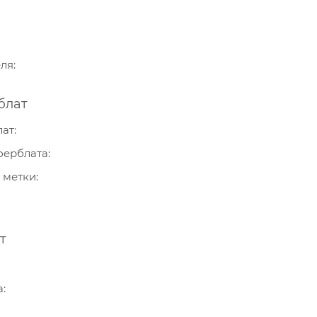
еля
блат
лат
ферблата
 метки
т
а