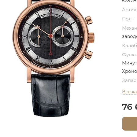
5287B
Артик
Пол
Меха
завод
Кали
Функ
Минут
Хроно
Запас
Все х
76 