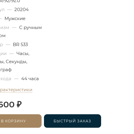
R/92/9ZU
ул
—
20204
—
Мужские
низм
—
С ручным
ом
бр
—
BR 533
ции
—
Часы,
ы, Секунды,
граф
 хода
—
44 часа
арактеристики
₽
600
В КОРЗИНУ
БЫСТРЫЙ ЗАКАЗ