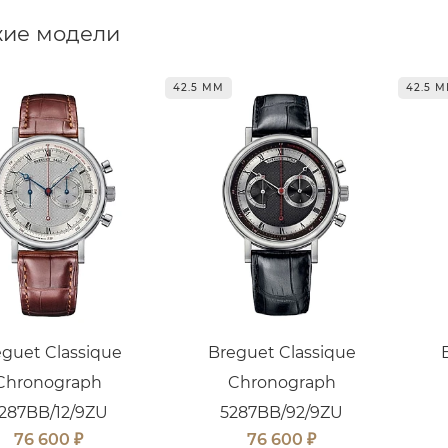
ие модели
42.5 ММ
42.5 
eguet Classique
Breguet Classique
Chronograph
Chronograph
287BB/12/9ZU
5287BB/92/9ZU
₽
₽
76 600
76 600