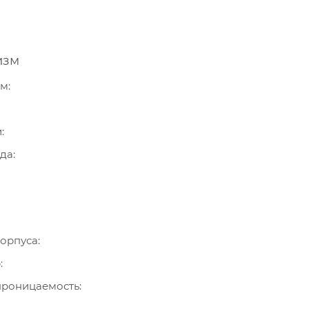
изм
зм
и
ода
орпуса
р
роницаемость