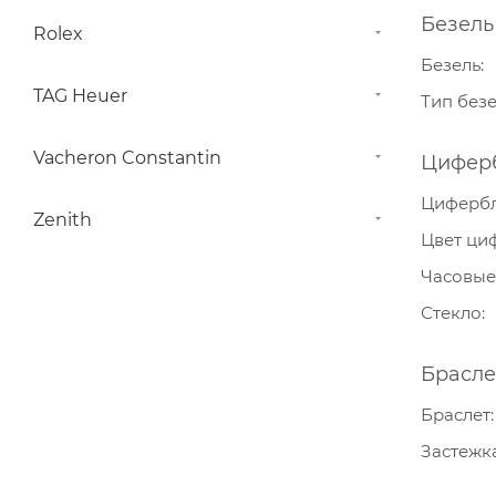
Безель
Rolex
Безель
TAG Heuer
Тип без
Vacheron Constantin
Цифер
Циферб
Zenith
Цвет ци
Часовые
Стекло
Брасле
Браслет
Застежк