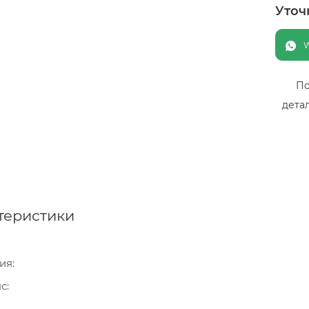
Уточ
По
дета
теристики
ия
нс