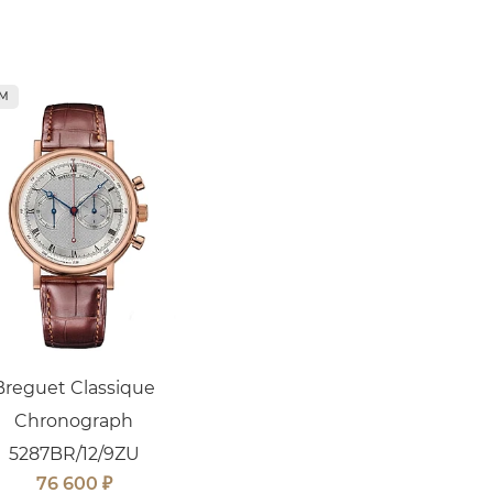
ММ
Breguet Classique
Chronograph
5287BR/12/9ZU
₽
76 600