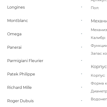
Longines
Пол
Montblanc
Механ
Механи
Omega
Калибр
Функци
Panerai
Запас х
Parmigiani Fleurier
Корпус
Patek Philippe
Корпус
Форма к
Richard Mille
Диамет
Водонеп
Roger Dubuis