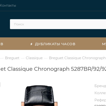
Контакты
ОВ
ДУБЛИКАТЫ ЧАСОВ
М
Breguet
Classique
Breguet Classique Chronograp
—
—
—
et Classique Chronograph 5287BR/92/
Брен
Колл
Рефе