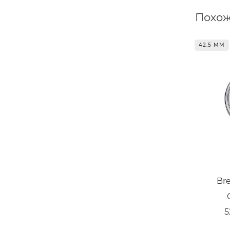
Похож
42.5 ММ
Br
5