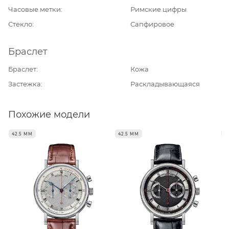
Часовые метки
Римские цифры
Стекло
Сапфировое
Браслет
Браслет
Кожа
Застежка
Раскладывающаяся
Похожие модели
42.5 ММ
42.5 ММ
4