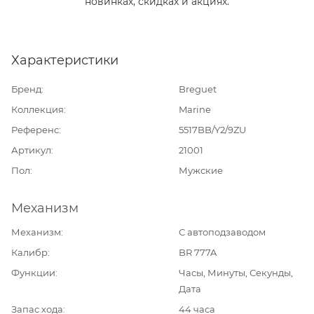
новинках, скидках и акциях.
Характеристики
Бренд
Breguet
Коллекция
Marine
Референс
5517BB/Y2/9ZU
Артикул
21001
Пол
Мужские
Механизм
Механизм
С автоподзаводом
Калибр
BR 777A
Функции
Часы, Минуты, Секунды,
Дата
Запас хода
44 часа