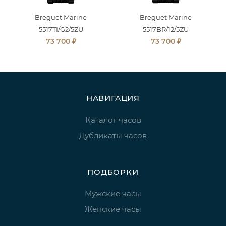
Breguet Marine
Breguet Marine
5517TI/G2/5ZU
5517BR/12/5ZU
₽
₽
73 700
73 700
НАВИГАЦИЯ
Каталог часов
Дубликаты часов
ПОДБОРКИ
Мужские часы
Женские часы