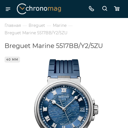
Главная
—
Breguet
—
Marine
—
Breguet Marine 5517BB/Y2/5ZU
Breguet Marine 5517BB/Y2/5ZU
40 ММ