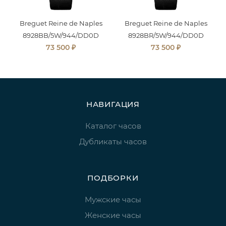
Breguet Reine de Naples
Breguet Reine de Naples
8928BB/5W/944/DD0D
8928BR/5W/944/DD0D
₽
₽
73 500
73 500
НАВИГАЦИЯ
Каталог часов
Дубликаты часов
ПОДБОРКИ
Мужские часы
Женские часы