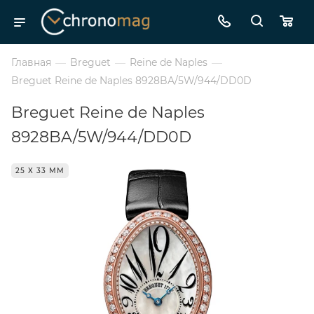
Главная
—
Breguet
—
Reine de Naples
—
Breguet Reine de Naples 8928BA/5W/944/DD0D
Breguet Reine de Naples
8928BA/5W/944/DD0D
25 Х 33 ММ