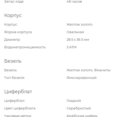
Запас хода
46 часов
Корпус
Корпус
Желтое золото
Форма корпуса
Овальная
Диаметр
28.5 х 36.5 мм
Водонепроницаемость
3 ATM
Безель
Безель
Желтое золото, Фианиты
Тип безеля
Фиксированный
Циферблат
Циферблат
Гладкий
Цвет циферблата
Серебристый
Часовые метки
Арабские цифры