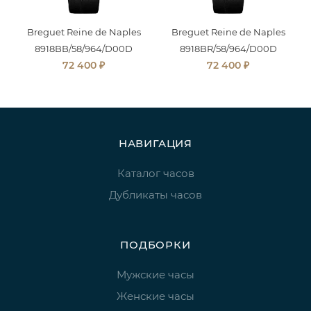
Breguet Reine de Naples
Breguet Reine de Naples
8918BB/58/964/D00D
8918BR/58/964/D00D
₽
₽
72 400
72 400
НАВИГАЦИЯ
Каталог часов
Дубликаты часов
ПОДБОРКИ
Мужские часы
Женские часы