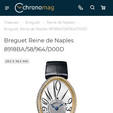
Главная
—
Breguet
—
Reine de Naples
—
Breguet Reine de Naples 8918BA/58/964/D00D
Breguet Reine de Naples
8918BA/58/964/D00D
28.5 Х 36.5 ММ