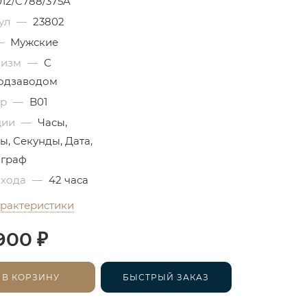
012/C788/375A
ул
—
23802
—
Мужские
низм
—
С
одзаводом
бр
—
B01
ции
—
Часы,
ы, Секунды, Дата,
граф
 хода
—
42 часа
арактеристики
₽
900
В КОРЗИНУ
БЫСТРЫЙ ЗАКАЗ