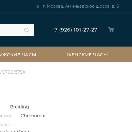
г. Москва, Аминьевское шоссе, д. 6
+7 (926) 101-27-27
УЖСКИЕ ЧАСЫ
ЖЕНСКИЕ ЧАСЫ
2/C788/375A
д
—
Breitling
екция
—
Chronomat
ренс
—