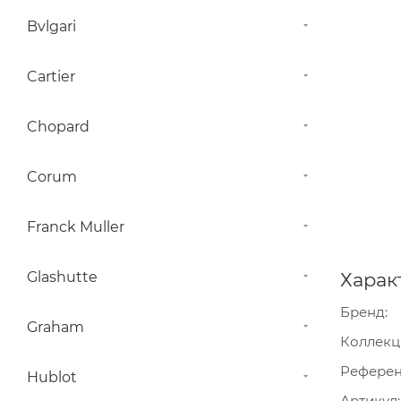
Bvlgari
Cartier
Chopard
Corum
Franck Muller
Glashutte
Харак
Бренд
Graham
Коллекц
Рефере
Hublot
Артикул