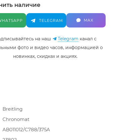
нить наличие
MAX
WHATSAPP
TELEGRAM
дписывайтесь на наш
Telegram
канал c
льными фото и видео часов, информацией о
новинках, скидках и акциях.
Breitling
Chronomat
AB011012/C788/375A
23802