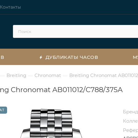
Контакты
ОВ
ДУБЛИКАТЫ ЧАСОВ
М
Breitling
Chronomat
Breitling Chronomat AB01101
—
—
—
ling Chronomat AB011012/C788/375A
АТ
Брен
Колл
Рефе