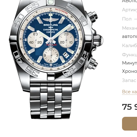
AB011
Артик
Пол
Меха
автоп
Кали
Функ
Минут
Хроно
Запас
Все х
75 