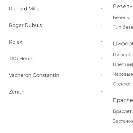
Безель
Richard Mille
Безель
Roger Dubuis
Тип без
Rolex
Цифер
Циферб
TAG Heuer
Цвет ци
Часовые
Vacheron Constantin
Стекло
Zenith
Брасле
Браслет
Застежк