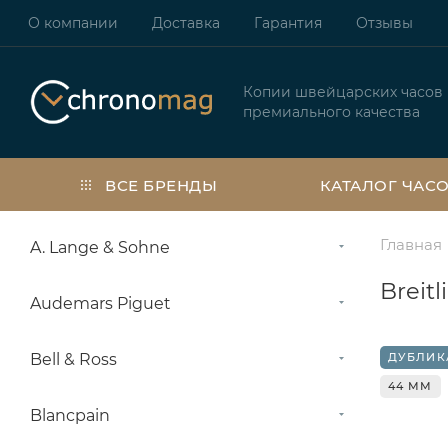
О компании
Доставка
Гарантия
Отзывы
Копии швейцарских часов
премиального качества
ВСЕ БРЕНДЫ
КАТАЛОГ ЧАС
Главная
A. Lange & Sohne
Breit
Audemars Piguet
Bell & Ross
ДУБЛИК
44 ММ
Blancpain