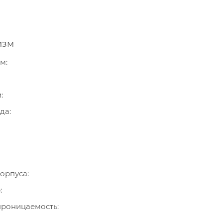
изм
зм
и
ода
орпуса
р
роницаемость