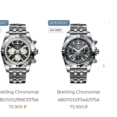
КАТ
ДУБЛИКАТ
44
44 ММ
reitling Chronomat
Breitling Chronomat
B011012/B967/375A
AB011012/F546/375A
₽
₽
75 900
75 900