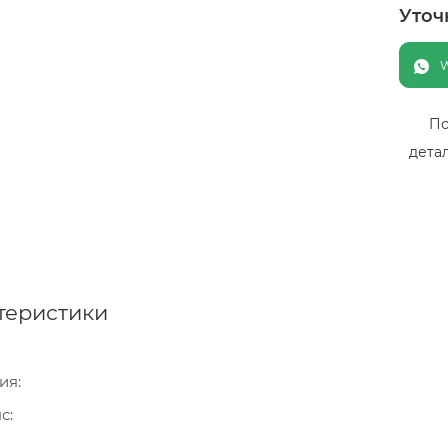
Уточ
По
дета
теристики
ия
нс