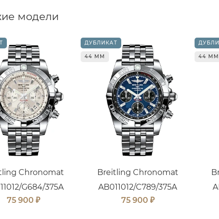
ие модели
Т
ДУБЛИКАТ
ДУБЛИ
44 ММ
44 ММ
itling Chronomat
Breitling Chronomat
B
11012/G684/375A
AB011012/C789/375A
A
₽
₽
75 900
75 900