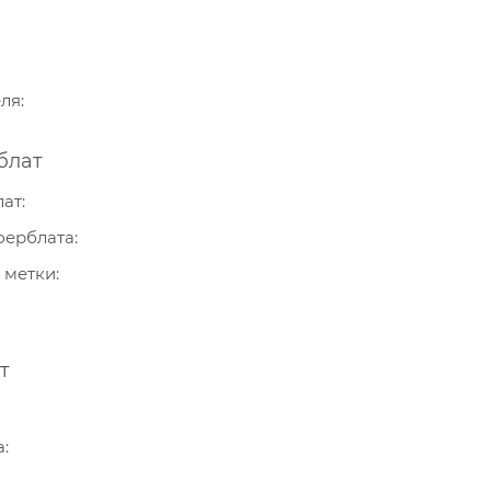
еля
блат
лат
ферблата
 метки
т
а