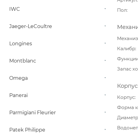
IWC
Пол
Jaeger-LeCoultre
Механ
Механи
Longines
Калибр
Функци
Montblanc
Запас х
Omega
Корпус
Panerai
Корпус
Форма к
Parmigiani Fleurier
Диамет
Водонеп
Patek Philippe