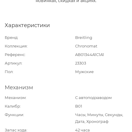
новинках, скидках и акциях.
Характеристики
Бренд
Breitling
Коллекция
Chronomat
Референс
AB01344A1C1A1
Артикул
23303
Пол
Мужские
Механизм
Механизм
С автоподзаводом
Калибр
B01
Функции
Часы, Минуты, Секунды,
Дата, Хронограф
Запас хода
42 часа