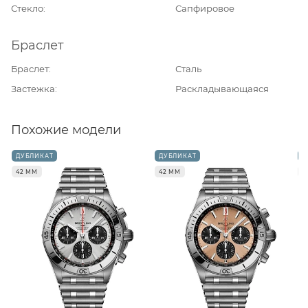
Стекло
Сапфировое
Браслет
Браслет
Сталь
Застежка
Раскладывающаяся
Похожие модели
ДУБЛИКАТ
ДУБЛИКАТ
Д
42 ММ
42 ММ
4