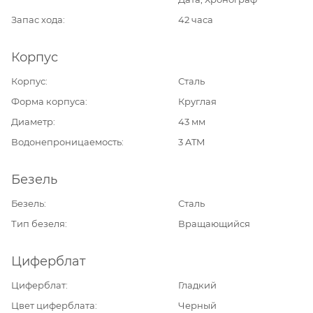
Запас хода
42 часа
Корпус
Корпус
Сталь
Форма корпуса
Круглая
Диаметр
43 мм
Водонепроницаемость
3 ATM
Безель
Безель
Сталь
Тип безеля
Вращающийся
Циферблат
Циферблат
Гладкий
Цвет циферблата
Черный