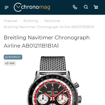
Главная
—
Breitling
—
Navitimer
—
Breitling Navitimer Chronograph Airline AB01211B1B1A1
Breitling Navitimer Chronograph
Airline AB01211B1B1A1
ДУБЛИКАТ
43 ММ