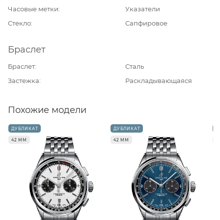
Часовые метки
Указатели
Стекло
Сапфировое
Браслет
Браслет
Сталь
Застежка
Раскладывающаяся
Похожие модели
ДУБЛИКАТ
ДУБЛИКАТ
Д
42 ММ
42 ММ
4