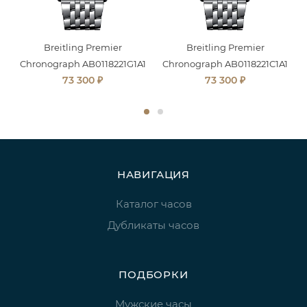
Breitling Premier
Breitling Premier
Chronograph AB0118221G1A1
Chronograph AB0118221C1A1
₽
₽
73 300
73 300
НАВИГАЦИЯ
Каталог часов
Дубликаты часов
ПОДБОРКИ
Мужские часы