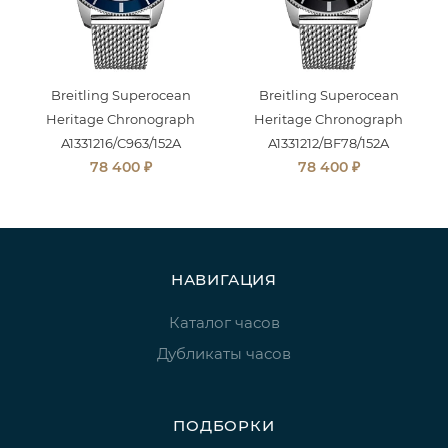
Breitling Superocean
Breitling Superocean
Heritage Chronograph
Heritage Chronograph
A1331216/C963/152A
A1331212/BF78/152A
₽
₽
78 400
78 400
НАВИГАЦИЯ
Каталог часов
Дубликаты часов
ПОДБОРКИ