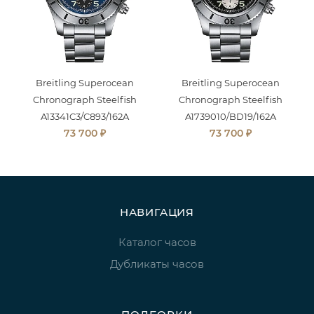
Breitling Superocean
Breitling Superocean
Chronograph Steelfish
Chronograph Steelfish
A13341C3/C893/162A
A1739010/BD19/162A
₽
₽
73 700
73 700
НАВИГАЦИЯ
Каталог часов
Дубликаты часов