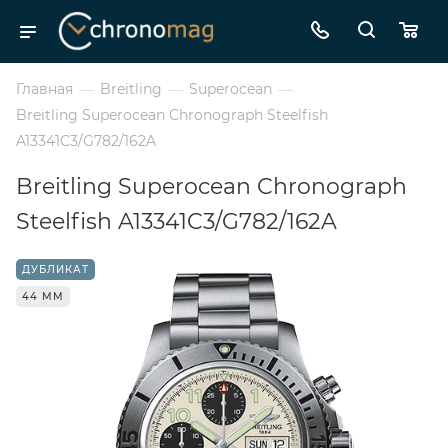
Главная
—
Breitling
—
Superocean
—
Breitling Superocean Chronograph Steelfish
A13341C3/G782/162A
Breitling Superocean Chronograph
Steelfish A13341C3/G782/162A
ДУБЛИКАТ
44 ММ