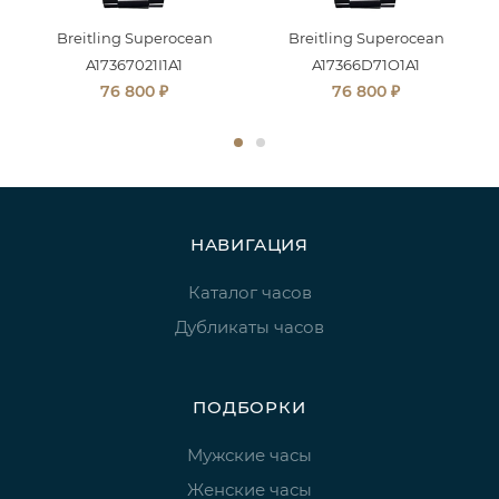
Breitling Superocean
Breitling Superocean
A17367021I1A1
A17366D71O1A1
₽
₽
76 800
76 800
НАВИГАЦИЯ
Каталог часов
Дубликаты часов
ПОДБОРКИ
Мужские часы
Женские часы