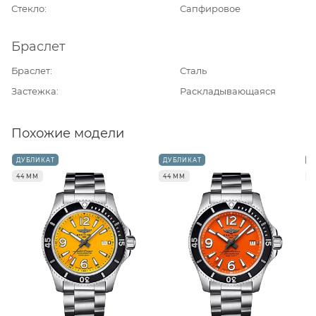
Стекло
Сапфировое
Браслет
Браслет
Сталь
Застежка
Раскладывающаяся
Похожие модели
ДУБЛИКАТ
ДУБЛИКАТ
Д
44 ММ
44 ММ
4