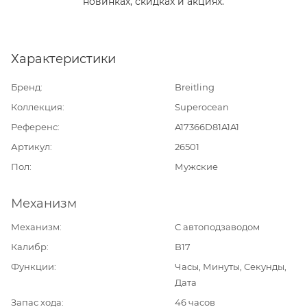
новинках, скидках и акциях.
Характеристики
Бренд
Breitling
Коллекция
Superocean
Референс
A17366D81A1A1
Артикул
26501
Пол
Мужские
Механизм
Механизм
С автоподзаводом
Калибр
B17
Функции
Часы, Минуты, Секунды,
Дата
Запас хода
46 часов