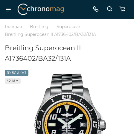
Главная
—
Breitling
—
Superocean
—
Breitling Superocean II A1736402/BA32/131A
Breitling Superocean II
A1736402/BA32/131A
ДУБЛИКАТ
42 ММ