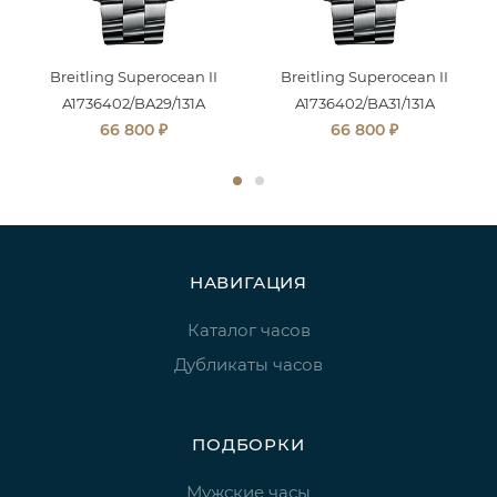
Breitling Superocean II
Breitling Superocean II
A1736402/BA29/131A
A1736402/BA31/131A
₽
₽
66 800
66 800
НАВИГАЦИЯ
Каталог часов
Дубликаты часов
ПОДБОРКИ
Мужские часы