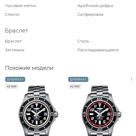
Часовые метки
Арабские цифры
Стекло
Сапфировое
Браслет
Браслет
Сталь
Застежка
Раскладывающаяся
Похожие модели
ДУБЛИКАТ
ДУБЛИКАТ
Д
42 ММ
42 ММ
4