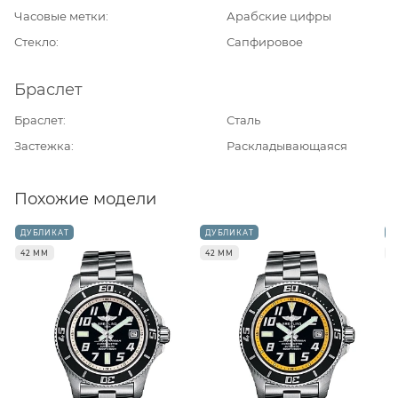
Часовые метки
Арабские цифры
Стекло
Сапфировое
Браслет
Браслет
Сталь
Застежка
Раскладывающаяся
Похожие модели
ДУБЛИКАТ
ДУБЛИКАТ
Д
42 ММ
42 ММ
4