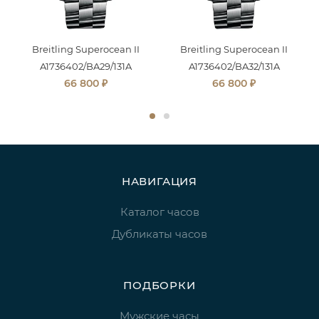
Breitling Superocean II
Breitling Superocean II
A1736402/BA29/131A
A1736402/BA32/131A
₽
₽
66 800
66 800
НАВИГАЦИЯ
Каталог часов
Дубликаты часов
ПОДБОРКИ
Мужские часы