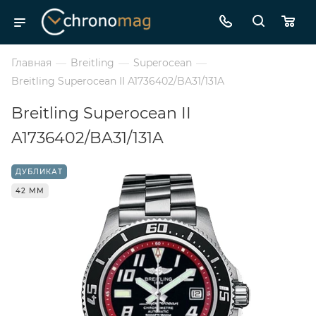
Главная
—
Breitling
—
Superocean
—
Breitling Superocean II A1736402/BA31/131A
Breitling Superocean II
A1736402/BA31/131A
ДУБЛИКАТ
42 ММ