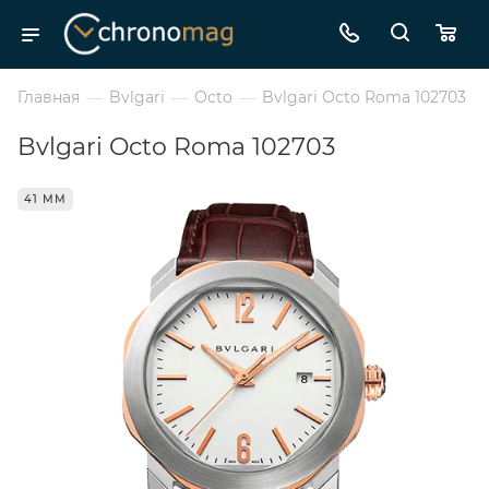
Главная
—
Bvlgari
—
Octo
—
Bvlgari Octo Roma 102703
Bvlgari Octo Roma 102703
41 ММ