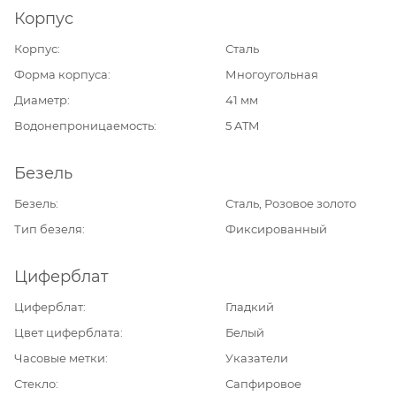
Корпус
Корпус
Сталь
Форма корпуса
Многоугольная
Диаметр
41 мм
Водонепроницаемость
5 ATM
Безель
Безель
Сталь, Розовое золото
Тип безеля
Фиксированный
Циферблат
Циферблат
Гладкий
Цвет циферблата
Белый
Часовые метки
Указатели
Стекло
Сапфировое